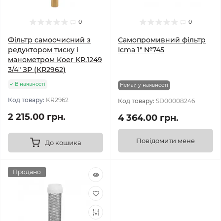
0
0
Фільтр самоочисний з
Самопромивний фільтр
редуктором тиску і
Icma 1" №745
манометром Koer KR.1249
3/4" ЗР (KR2962)
В наявності
Немає у наявності
Код товару:
KR2962
Код товару:
SD00008246
2 215.00 грн.
4 364.00 грн.
Повідомити мене
До кошика
Продано