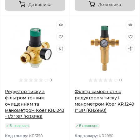
До кошика
До кошика
0
0
Редуктор тиску з
Фільтр самоочістн.с
фільтром тонким
редуктором тиску і
очищенням та
манометром Koer KR.1249
манометром Koer KR.1243
1" ЗР (KR2960)
- 1/2" ЗР (KR3190)
В наявності
В наявності
Код товару:
KR3190
Код товару:
KR2960