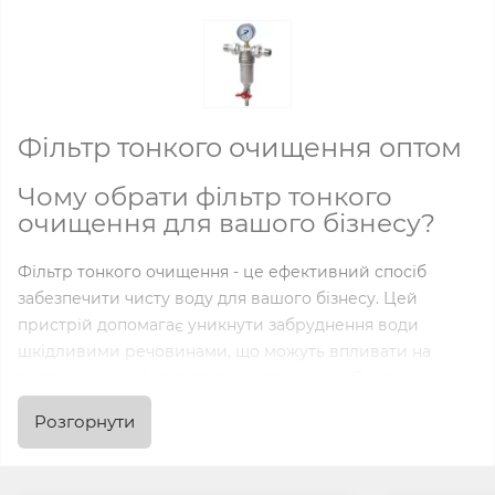
Фільтр тонкого очищення оптом
Чому обрати фільтр тонкого
очищення для вашого бізнесу?
Фільтр тонкого очищення - це ефективний спосіб
забезпечити чисту воду для вашого бізнесу. Цей
пристрій допомагає уникнути забруднення води
шкідливими речовинами, що можуть впливати на
якість продукції та здоров'я споживачів. Якщо вам
важлива безпека та якість води, фільтр тонкого
Розгорнути
очищення - ваш вибір.
Переваги співпраці з NTM