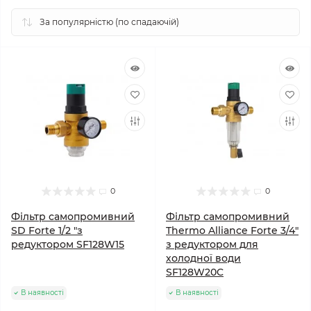
0
0
Фільтр самопромивний
Фільтр самопромивний
SD Forte 1/2 "з
Thermo Alliance Forte 3/4"
редуктором SF128W15
з редуктором для
холодної води
SF128W20C
В наявності
В наявності