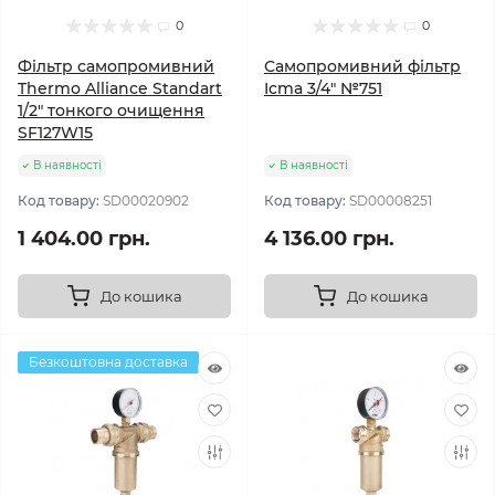
0
0
Фільтр самопромивний
Самопромивний фільтр
Thermo Alliance Standart
Icma 3/4" №751
1/2" тонкого очищення
SF127W15
В наявності
В наявності
Код товару:
SD00020902
Код товару:
SD00008251
1 404.00 грн.
4 136.00 грн.
До кошика
До кошика
Безкоштовна доставка