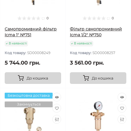
0
0
Самопромивний фільтр
Фільтр самопромивний
Icma 1" №751
Icma 1/2" №750
В наявності
В наявності
Код товару:
SD00008249
Код товару:
SD00008257
5 744.00 грн.
3 561.00 грн.
До кошика
До кошика
Безкоштовна доставка
Закінчується