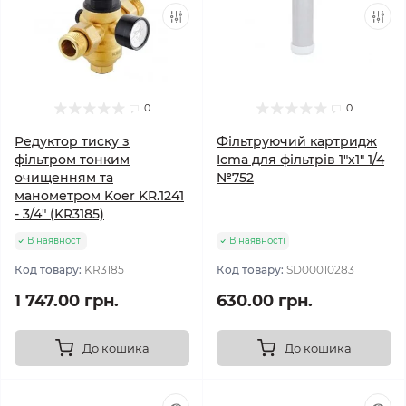
0
0
Редуктор тиску з
Фільтруючий картридж
фільтром тонким
Icma для фільтрів 1"х1" 1/4
очищенням та
№752
манометром Koer KR.1241
- 3/4" (KR3185)
В наявності
В наявності
Код товару:
KR3185
Код товару:
SD00010283
1 747.00 грн.
630.00 грн.
До кошика
До кошика