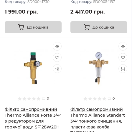
Код товару:
SD00041730
Код товару:
SD00054157
1 991.00 грн.
2 417.00 грн.
До кошика
До кошика
0
0
Фільтр самопромивний
Фільтр самопромивний
Thermo Alliance Forte 3/4"
Thermo Alliance Standart
з редуктором для
3/4" тонкого очищення,
горячої води SF128W20H
пластикова колба