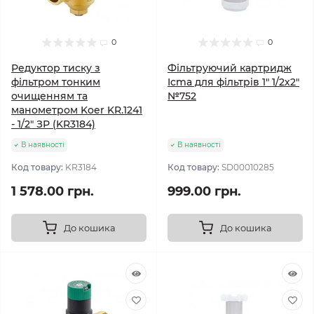
0
0
Редуктор тиску з
Фільтруючий картридж
фільтром тонким
Icma для фільтрів 1" 1/2х2"
очищенням та
№752
манометром Koer KR.1241
- 1/2" ЗР (KR3184)
В наявності
В наявності
Код товару:
KR3184
Код товару:
SD00010285
1 578.00 грн.
999.00 грн.
До кошика
До кошика