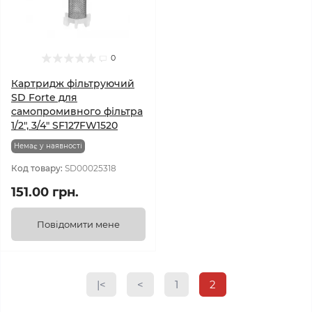
0
Картридж фільтруючий
SD Forte для
самопромивного фільтра
1/2", 3/4" SF127FW1520
Немає у наявності
Код товару:
SD00025318
151.00 грн.
Повідомити мене
|<
<
1
2