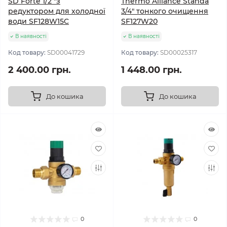
SD Forte 1/2 "з
Thermo Alliance Standa
редуктором для холодної
3/4" тонкого очищення
води SF128W15C
SF127W20
В наявності
В наявності
Код товару:
SD00041729
Код товару:
SD00025317
2 400.00 грн.
1 448.00 грн.
До кошика
До кошика
0
0