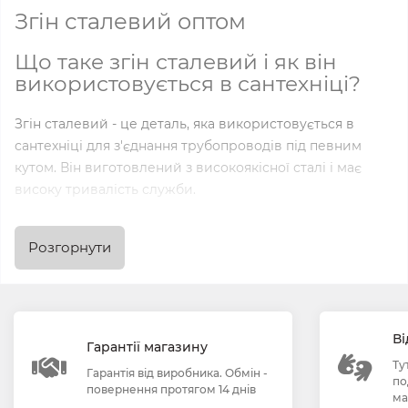
Згін сталевий оптом
Що таке згін сталевий і як він
використовується в сантехніці?
Згін сталевий - це деталь, яка використовується в
сантехніці для з'єднання трубопроводів під певним
кутом. Він виготовлений з високоякісної сталі і має
високу тривалість служби.
Переваги використання згінів
Розгорнути
сталевих в сантехніці
1. Міцність: сталеві згіни володіють високою міцністю і
довговічністю, що дозволяє їм витримувати великі
Ві
тискові навантаження.
Гарантії магазину
Ту
Гарантія від виробника. Обмін -
по
повернення протягом 14 днів
2. Корозійна стійкість: сталеві згіни мають високу
ма