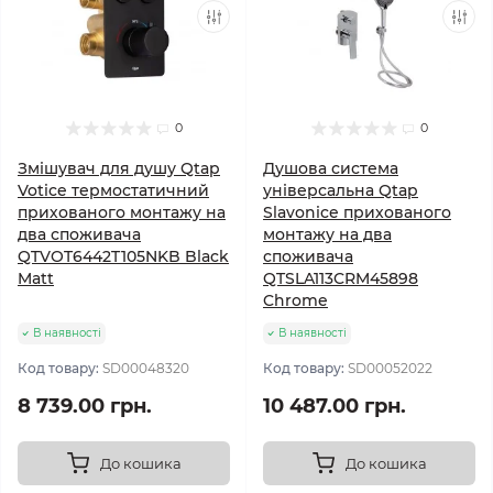
0
0
Змішувач для душу Qtap
Душова система
Votice термостатичний
універсальна Qtap
прихованого монтажу на
Slavonice прихованого
два споживача
монтажу на два
QTVOT6442T105NKB Black
споживача
Matt
QTSLA113CRM45898
Chrome
В наявності
В наявності
Код товару:
SD00048320
Код товару:
SD00052022
8 739.00 грн.
10 487.00 грн.
До кошика
До кошика