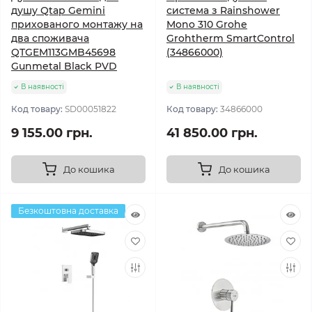
душу Qtap Gemini
система з Rainshower
прихованого монтажу на
Mono 310 Grohe
два споживача
Grohtherm SmartControl
QTGEM113GMB45698
(34866000)
Gunmetal Black PVD
В наявності
В наявності
Код товару:
SD00051822
Код товару:
34866000
9 155.00 грн.
41 850.00 грн.
До кошика
До кошика
Безкоштовна доставка