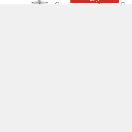
0
0
Прихована душова
Змішувач для ванни із
система з Euphoria 260
прихованим
Grohe Grohtherm
перемиканням (19506LS3)
SmartControl (34867000)
В наявності
Код товару:
19506LS3
В наявності
6 091.00 грн.
Код товару:
34867000
-15%
35 370.00 грн.
5 177.35 грн.
До кошика
До кошика