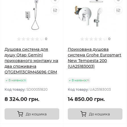
0
0
Душова система для
Прихована душова
душу Qtap Gemini
система Grohe Eurosmart
прихованого монтажу на
New Tempesta 200
два споживача
(UA25183003)
QTGEM113CRM45696 CRM
В наявності
В наявності
Код товару:
SD00051820
Код товару:
UA25183003
8 324.00 грн.
14 850.00 грн.
До кошика
До кошика