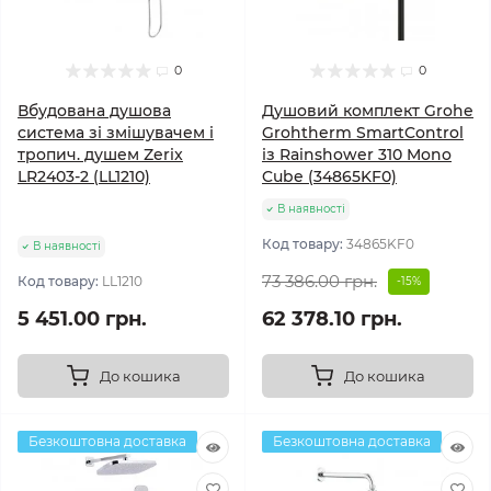
0
0
Вбудована душова
Душовий комплект Grohe
система зі змішувачем і
Grohtherm SmartControl
тропич. душем Zerix
із Rainshower 310 Mono
LR2403-2 (LL1210)
Cube (34865KF0)
В наявності
Код товару:
34865KF0
В наявності
73 386.00 грн.
Код товару:
LL1210
-15%
5 451.00 грн.
62 378.10 грн.
До кошика
До кошика
Безкоштовна доставка
Безкоштовна доставка