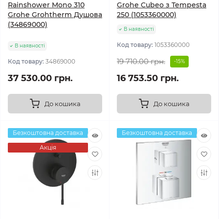
Rainshower Mono 310
Grohe Cubeo з Tempesta
Grohe Grohtherm Душова
250 (1053360000)
(34869000)
В наявності
Код товару:
1053360000
В наявності
19 710.00 грн.
Код товару:
34869000
-15%
37 530.00 грн.
16 753.50 грн.
До кошика
До кошика
Безкоштовна доставка
Безкоштовна доставка
Акція