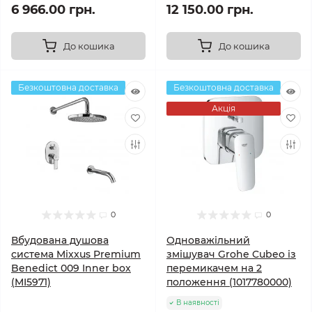
6 966.00 грн.
12 150.00 грн.
До кошика
До кошика
Безкоштовна доставка
Безкоштовна доставка
Акція
0
0
Вбудована душова
Одноважільний
система Mixxus Premium
змішувач Grohe Cubeo із
Benedict 009 Inner box
перемикачем на 2
(MI5971)
положення (1017780000)
В наявності