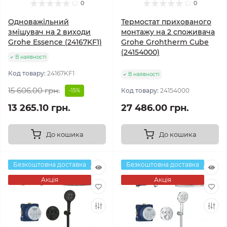
0
0
Одноважільний
Термостат прихованого
змішувач на 2 виходи
монтажу на 2 споживача
Grohe Essence (24167KF1)
Grohe Grohtherm Cube
(24154000)
В наявності
Код товару:
24167KF1
В наявності
15 606.00 грн.
Код товару:
24154000
-15%
13 265.10 грн.
27 486.00 грн.
До кошика
До кошика
Безкоштовна доставка
Безкоштовна доставка
Акція
Акція