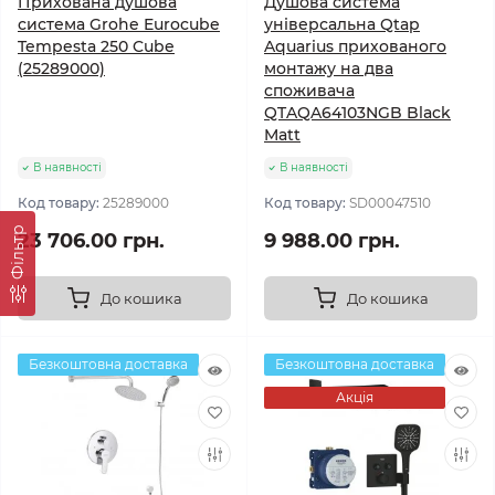
Прихована душова
Душова система
система Grohe Eurocube
універсальна Qtap
Tempesta 250 Cube
Aquarius прихованого
(25289000)
монтажу на два
споживача
QTAQA64103NGB Black
Matt
В наявності
В наявності
Код товару:
25289000
Код товару:
SD00047510
Фільтр
23 706.00 грн.
9 988.00 грн.
До кошика
До кошика
Безкоштовна доставка
Безкоштовна доставка
Акція