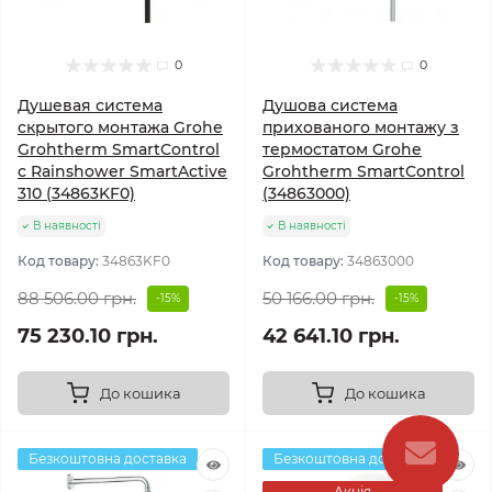
0
0
Душевая система
Душова система
скрытого монтажа Grohe
прихованого монтажу з
Grohtherm SmartControl
термостатом Grohe
с Rainshower SmartActive
Grohtherm SmartControl
310 (34863KF0)
(34863000)
В наявності
В наявності
Код товару:
34863KF0
Код товару:
34863000
88 506.00 грн.
50 166.00 грн.
-15%
-15%
75 230.10 грн.
42 641.10 грн.
До кошика
До кошика
Безкоштовна доставка
Безкоштовна доставка
Акція