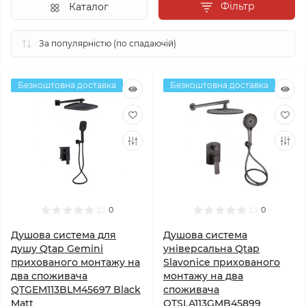
Фільтр
Каталог
Безкоштовна доставка
Безкоштовна доставка
0
0
Душова система для
Душова система
душу Qtap Gemini
універсальна Qtap
прихованого монтажу на
Slavonice прихованого
два споживача
монтажу на два
QTGEM113BLM45697 Black
споживача
Matt
QTSLA113GMB45899