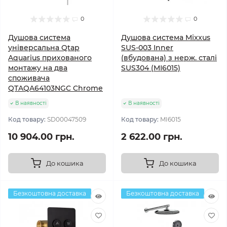
0
0
Душова система
Душова система Mixxus
універсальна Qtap
SUS-003 Inner
Aquarius прихованого
(вбудована) з нерж. сталі
монтажу на два
SUS304 (MI6015)
споживача
QTAQA64103NGC Chrome
В наявності
В наявності
Код товару:
SD00047509
Код товару:
MI6015
10 904.00 грн.
2 622.00 грн.
До кошика
До кошика
Безкоштовна доставка
Безкоштовна доставка