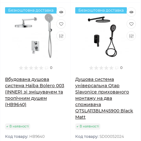
Безкоштовна доставка
Безкоштовна доставка
0
0
Вбудована душова
Душова система
система Haiba Bolero 003
універсальна Qtap
(INNER) зі змішувачем та
Slavonice прихованого
тропічним душем
монтажу на два
(HB9640)
споживача
QTSLA113BLM45900 Black
Matt
В наявності
В наявності
Код товару:
HB9640
Код товару:
SD00052024