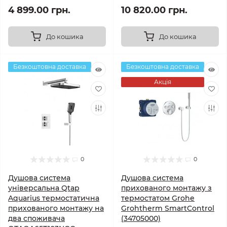
4 899.00 грн.
10 820.00 грн.
До кошика
До кошика
Безкоштовна доставка
Безкоштовна доставка
Акція
0
0
Душова система
Душова система
універсальна Qtap
прихованого монтажу з
Aquarius термостатична
термостатом Grohe
прихованого монтажу на
Grohtherm SmartControl
два споживача
(34705000)