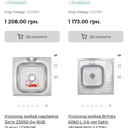
В наявності
В наявності
Код товару:
ZS0582
Код товару:
ZS0581
1 208.00 грн.
1 173.00 грн.
До кошика
До кошика
0
0
Кухонна мийка накладна
Кухонна мийка Brinex
Zerix Z5050-04-160E
6060-L 0,6 мм Satin
(Satin) (ZX1608)
(BRIN6060LSAT06)