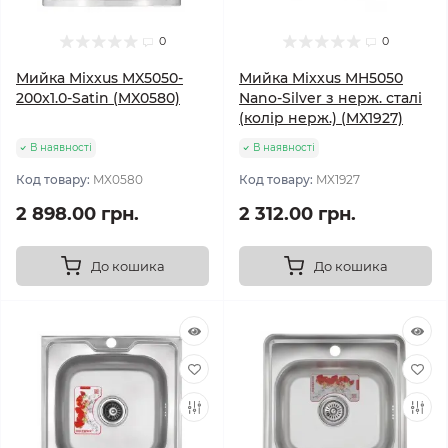
0
0
Мийка Mixxus MX5050-
Мийка Mixxus MH5050
200x1.0-Satin (MX0580)
Nano-Silver з нерж. сталі
(колір нерж.) (MX1927)
В наявності
В наявності
Код товару:
MX0580
Код товару:
MX1927
2 898.00 грн.
2 312.00 грн.
До кошика
До кошика