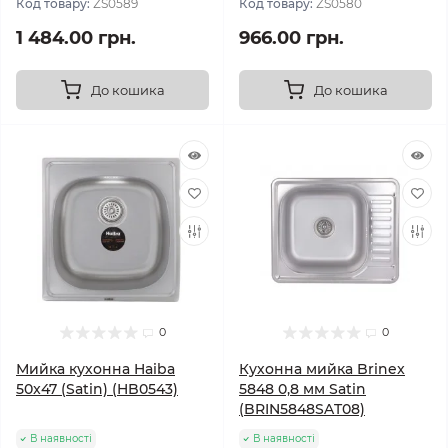
Код товару:
ZS0589
Код товару:
ZS0580
1 484.00 грн.
966.00 грн.
До кошика
До кошика
0
0
Мийка кухонна Haiba
Кухонна мийка Brinex
50x47 (Satin) (HB0543)
5848 0,8 мм Satin
(BRIN5848SAT08)
В наявності
В наявності