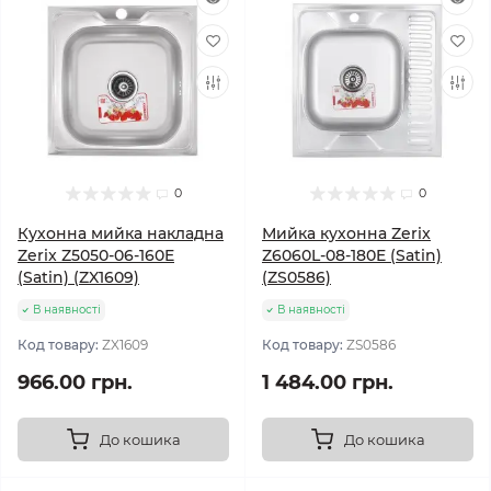
0
0
Кухонна мийка накладна
Мийка кухонна Zerix
Zerix Z5050-06-160E
Z6060L-08-180E (Satin)
(Satin) (ZX1609)
(ZS0586)
В наявності
В наявності
Код товару:
ZX1609
Код товару:
ZS0586
966.00 грн.
1 484.00 грн.
До кошика
До кошика