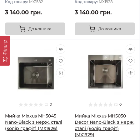
Код товару:
MX1582
Код товару:
MX1928
3 140.00 грн.
3 140.00 грн.
До кошика
До кошика
Фільтр
0
0
Мийка Mixxus MH5045
Мийка Mixxus MH5050
Nano-Black з нерж. сталі
Decor Nano-Black з нерж.
(колір графіт) (MX1926)
сталі (колір графіт)
(MX1929)