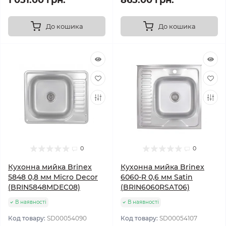
1 051.00 грн.
865.00 грн.
До кошика
До кошика
0
0
Кухонна мийка Brinex
Кухонна мийка Brinex
5848 0,8 мм Micro Decor
6060-R 0,6 мм Satin
(BRIN5848MDEC08)
(BRIN6060RSAT06)
В наявності
В наявності
Код товару:
SD00054090
Код товару:
SD00054107