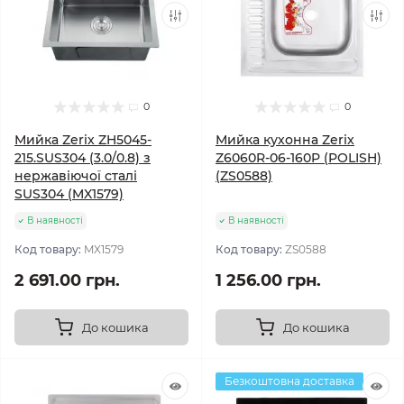
0
0
Мийка Zerix ZH5045-
Мийка кухонна Zerix
215.SUS304 (3.0/0.8) з
Z6060R-06-160P (POLISH)
нержавіючої сталі
(ZS0588)
SUS304 (MX1579)
В наявності
В наявності
Код товару:
MX1579
Код товару:
ZS0588
2 691.00 грн.
1 256.00 грн.
До кошика
До кошика
Безкоштовна доставка