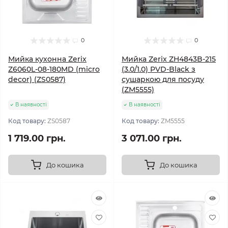
0
0
Мийка кухонна Zerix
Мийка Zerix ZH4843B-215
Z6060L-08-180MD (micro
(3.0/1.0) PVD-Black з
decor) (ZS0587)
сушаркою для посуду
(ZM5555)
В наявності
В наявності
Код товару:
ZS0587
Код товару:
ZM5555
1 719.00 грн.
3 071.00 грн.
До кошика
До кошика