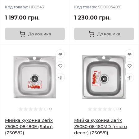
Код товару:
HB0543
Код товару:
SD00054091
1 197.00 грн.
1 230.00 грн.
До кошика
До кошика
0
0
Мийка кухонна Zerix
Мийка кухонна Zerix
Z5050-08-180E (Satin)
Z5050-06-160MD (micro
(ZS0582)
decor) (ZS0581)