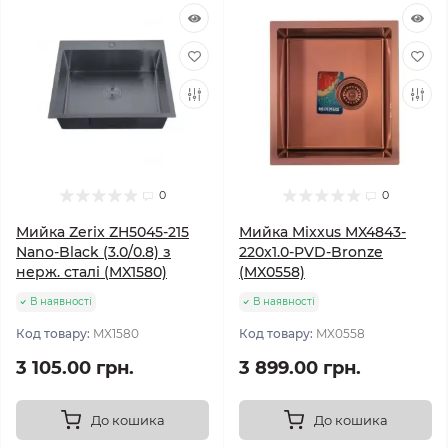
0
0
Мийка Zerix ZH5045-215
Мийка Mixxus MX4843-
Nano-Black (3.0/0.8) з
220x1.0-PVD-Bronze
нерж. сталі (MX1580)
(MX0558)
В наявності
В наявності
Код товару:
MX1580
Код товару:
MX0558
3 105.00 грн.
3 899.00 грн.
До кошика
До кошика