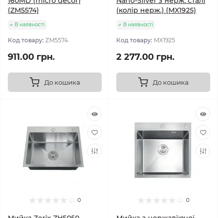
160MD (micro decor)
Nano-Silver з нерж. сталі
(ZM5574)
(колір нерж.) (MX1925)
В наявності
В наявності
Код товару:
ZM5574
Код товару:
MX1925
911.00 грн.
2 277.00 грн.
До кошика
До кошика
0
0