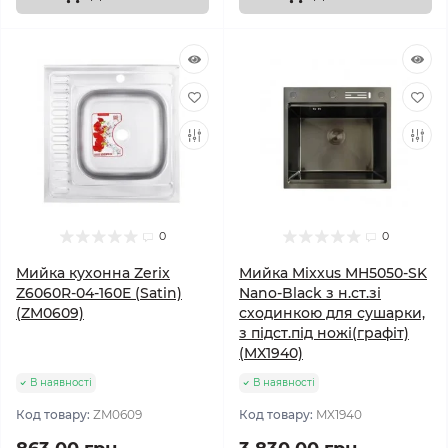
0
0
Мийка кухонна Zerix
Мийка Mixxus MH5050-SK
Z6060R-04-160E (Satin)
Nano-Black з н.ст.зі
(ZM0609)
сходинкою для сушарки,
з підст.під ножі(графіт)
(MX1940)
В наявності
В наявності
Код товару:
ZM0609
Код товару:
MX1940