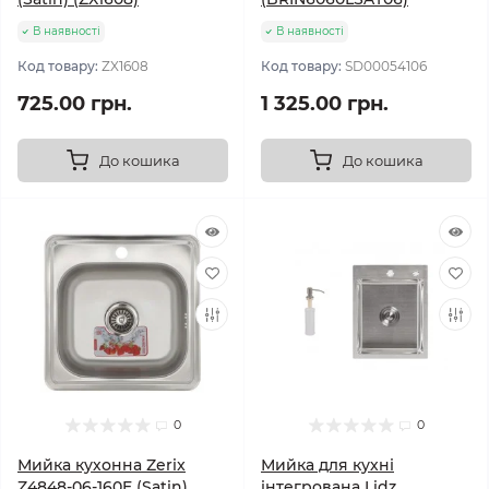
В наявності
В наявності
Код товару:
ZX1608
Код товару:
SD00054106
725.00 грн.
1 325.00 грн.
До кошика
До кошика
0
0
Мийка кухонна Zerix
Мийка для кухні
Z4848-06-160E (Satin)
інтегрована Lidz