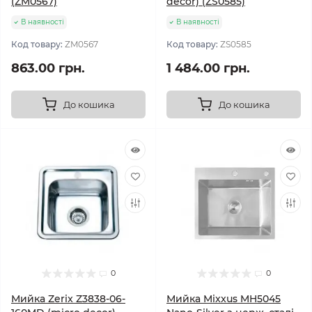
(ZM0567)
decor) (ZS0585)
В наявності
В наявності
Код товару:
ZM0567
Код товару:
ZS0585
863.00 грн.
1 484.00 грн.
До кошика
До кошика
0
0
Мийка Zerix Z3838-06-
Мийка Mixxus MH5045