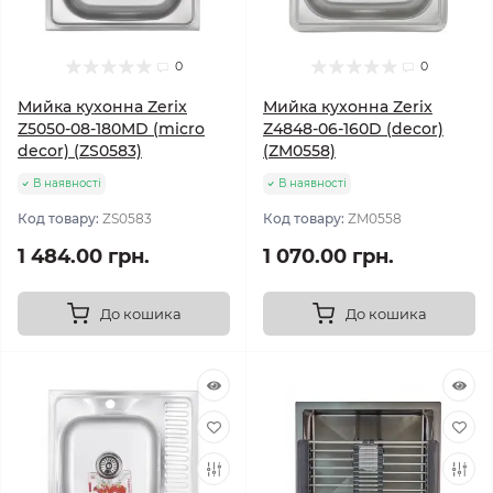
0
0
Мийка кухонна Zerix
Мийка кухонна Zerix
Z5050-08-180MD (micro
Z4848-06-160D (decor)
decor) (ZS0583)
(ZM0558)
В наявності
В наявності
Код товару:
ZS0583
Код товару:
ZM0558
1 484.00 грн.
1 070.00 грн.
До кошика
До кошика