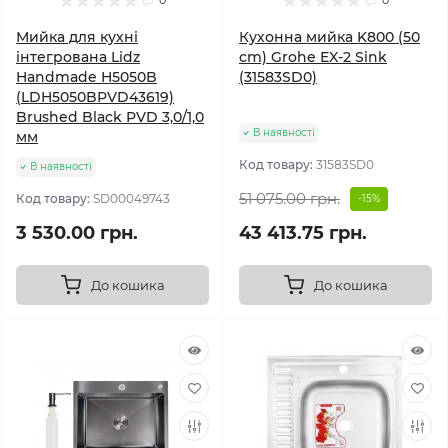
0
0
Мийка для кухні
Кухонна мийка K800 (50
інтегрована Lidz
cm) Grohe EX-2 Sink
Handmade H5050B
(31583SD0)
(LDH5050BPVD43619)
Brushed Black PVD 3,0/1,0
В наявності
мм
Код товару:
31583SD0
В наявності
51 075.00 грн.
Код товару:
SD00049743
-15%
3 530.00 грн.
43 413.75 грн.
До кошика
До кошика