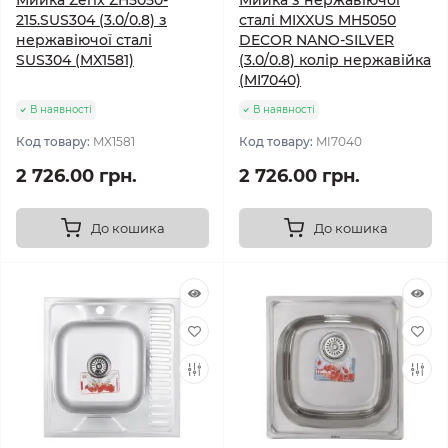
Мийка Zerix ZH5050-
Мийка з нержавіючої
215.SUS304 (3.0/0.8) з
сталі MIXXUS MH5050
нержавіючої сталі
DECOR NANO-SILVER
SUS304 (MX1581)
(3.0/0.8) колір нержавійка
(MI7040)
В наявності
В наявності
Код товару:
MX1581
Код товару:
MI7040
2 726.00 грн.
2 726.00 грн.
До кошика
До кошика