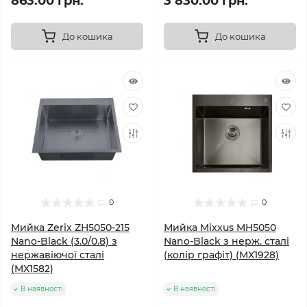
863.00 грн.
3 830.00 грн.
До кошика
До кошика
0
0
Мийка Zerix ZH5050-215
Мийка Mixxus MH5050
Nano-Black (3.0/0.8) з
Nano-Black з нерж. сталі
нержавіючої сталі
(колір графіт) (MX1928)
(MX1582)
В наявності
В наявності