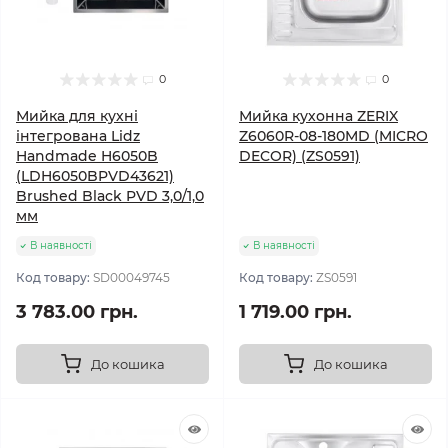
0
0
Мийка для кухні
Мийка кухонна ZERIX
інтегрована Lidz
Z6060R-08-180MD (MICRO
Handmade H6050B
DECOR) (ZS0591)
(LDH6050BPVD43621)
Brushed Black PVD 3,0/1,0
мм
В наявності
В наявності
Код товару:
SD00049745
Код товару:
ZS0591
3 783.00 грн.
1 719.00 грн.
До кошика
До кошика