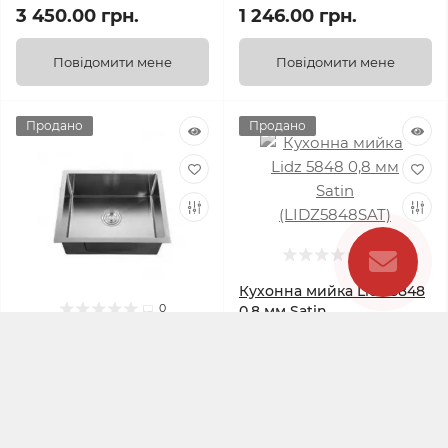
3 450.00 грн.
1 246.00 грн.
Повідомити мене
Повідомити мене
Продано
Продано
0
Кухонна мийка Lidz 5848
0
0,8 мм Satin
(LIDZ5848SAT)
Мийка Zerix ZH4843S-215
(3.0/1.0) Satin з сушаркою
для посуду (ZM5554)
Немає у наявності
Немає у наявності
Код товару:
ZM5554
Код товару:
SD00027781