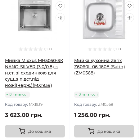
0
0
Мийка Mixxus MH5050-SK
Мийка кухонна Zerix
NANO-SILVER (3.0/0.8) з
Z6060L-06-160E (Satin)
н.ст. зі сходинкою для
(ZM0568)
суш.,з підст.під
ножі(нерж.)(MX1939)
В наявності
В наявності
Код товару:
MX1939
Код товару:
ZM0568
3 623.00 грн.
1 256.00 грн.
До кошика
До кошика