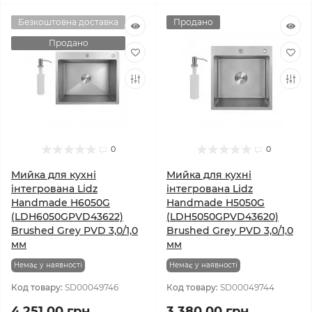
Безкоштовна доставка
Продано
Продано
0
0
Мийка для кухні
Мийка для кухні
інтегрована Lidz
інтегрована Lidz
Handmade H6050G
Handmade H5050G
(LDH6050GPVD43622)
(LDH5050GPVD43620)
Brushed Grey PVD 3,0/1,0
Brushed Grey PVD 3,0/1,0
мм
мм
Немає у наявності
Немає у наявності
Код товару:
SD00049746
Код товару:
SD00049744
4 251.00 грн.
3 380.00 грн.