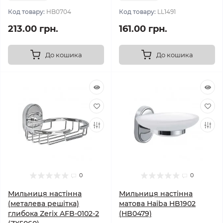
Код товару:
HB0704
Код товару:
LL1491
213.00 грн.
161.00 грн.
До кошика
До кошика
0
0
Мильниця настінна
Мильниця настінна
(металева решітка)
матова Haiba HB1902
глибока Zerix AFB-0102-2
(HB0479)