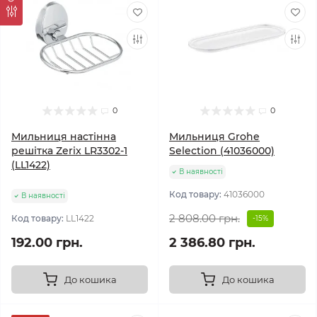
0
0
Мильниця настінна
Мильниця Grohe
решітка Zerix LR3302-1
Selection (41036000)
(LL1422)
В наявності
Код товару:
41036000
В наявності
2 808.00 грн.
Код товару:
LL1422
-15%
192.00 грн.
2 386.80 грн.
До кошика
До кошика