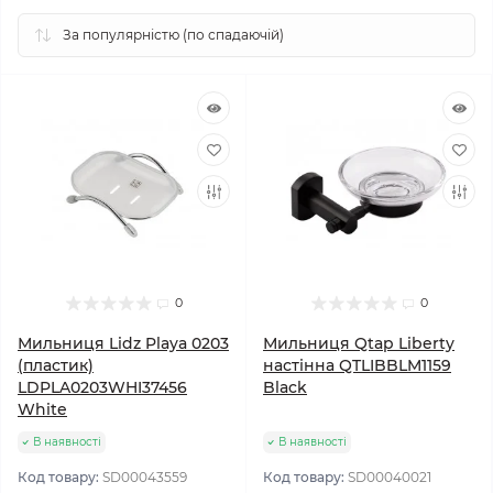
0
0
Мильниця Lidz Playa 0203
Мильниця Qtap Liberty
(пластик)
настінна QTLIBBLM1159
LDPLA0203WHI37456
Black
White
В наявності
В наявності
Код товару:
SD00043559
Код товару:
SD00040021