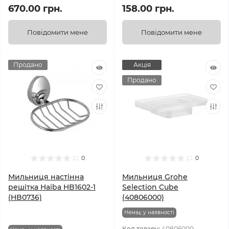
670.00 грн.
158.00 грн.
Повідомити мене
Повідомити мене
Продано
Акція
Продано
0
0
Мильниця настінна
Мильниця Grohe
решітка Haiba HB1602-1
Selection Cube
(HB0736)
(40806000)
Немає у наявності
Код товару:
40806000