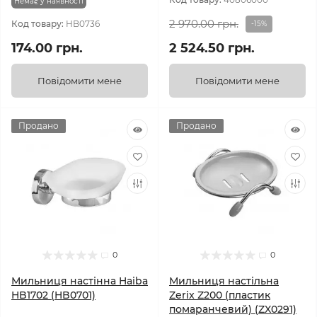
Немає у наявності
2 970.00 грн.
Код товару:
HB0736
-15%
174.00 грн.
2 524.50 грн.
Повідомити мене
Повідомити мене
Продано
Продано
0
0
Мильниця настінна Haiba
Мильниця настільна
HB1702 (HB0701)
Zerix Z200 (пластик
помаранчевий) (ZX0291)