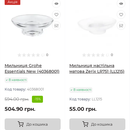
Акція
0
0
Мильниця Grohe
Мильниця настільна
Essentials New (40368001)
матова Zerix LR751 (LL1215)
В наявності
Код товару:
40368001
В наявності
594.00 грн.
Код товару:
LL1215
-15%
504.90 грн.
55.00 грн.
До кошика
До кошика