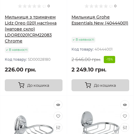
0
0
Мильниця з тримачем
Мильниця Grohe
Lidz Oreo 0201 настінна
Essentials New (40444001)
(матове скло)
LDORE0201CRM22083
В наявності
Chrome
Код товару:
40444001
В наявності
2 646.00 грн.
Код товару:
SD00028180
-15%
226.00 грн.
2 249.10 грн.
До кошика
До кошика