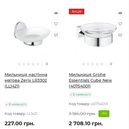
Акція
0
0
Мильниця настінна
Мильниця Grohe
матова Zerix LR3302
Essentials Cube New
(LL1421)
(40754001)
В наявності
Код товару:
40754001
В наявності
3 186.00 грн.
Код товару:
LL1421
-15%
227.00 грн.
2 708.10 грн.