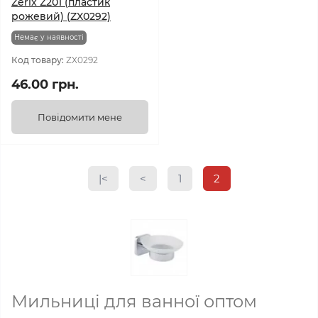
Zerix Z201 (пластик
рожевий) (ZX0292)
Немає у наявності
Код товару:
ZX0292
46.00 грн.
Повідомити мене
|<
<
1
2
Мильниці для ванної оптом