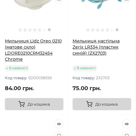
0
0
Мильниця Lidz Oreo 0210
Мильниця настільна
(матове скло)
Zerix LR334 (пластик
LDORE0210CRM32454
синій) (ZX2703)
Chrome
В наявності
В наявності
Код товару:
SD00038556
Код товару:
ZX2703
84.00 грн.
75.00 грн.
До кошика
До кошика