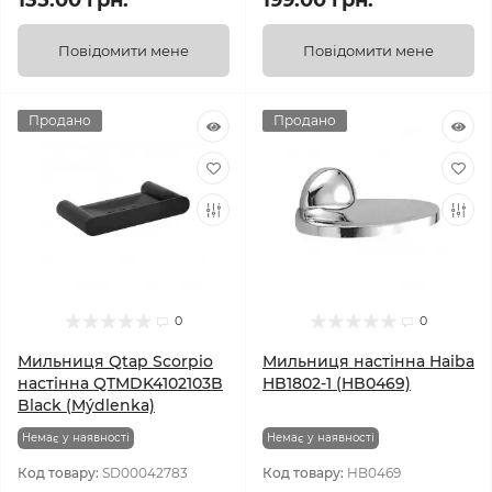
135.00 грн.
199.00 грн.
Повідомити мене
Повідомити мене
Продано
Продано
0
0
Мильниця Qtap Scorpio
Мильниця настінна Haiba
настінна QTMDK4102103B
HB1802-1 (HB0469)
Black (Mýdlenka)
Немає у наявності
Немає у наявності
Код товару:
SD00042783
Код товару:
HB0469