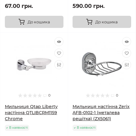
67.00 грн.
590.00 грн.
До кошика
До кошика
0
0
Мильниця Qtap Liberty
Мильниця настінна Zerix
настінна QTLIBCRM1159
AFB-0102-1 (металева
Chrome
решітка) (ZX5061)
В наявності
В наявності