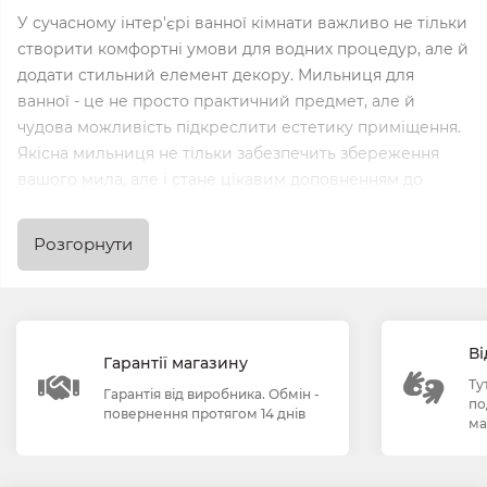
У сучасному інтер'єрі ванної кімнати важливо не тільки
створити комфортні умови для водних процедур, але й
додати стильний елемент декору. Мильниця для
ванної - це не просто практичний предмет, але й
чудова можливість підкреслити естетику приміщення.
Якісна мильниця не тільки забезпечить збереження
вашого мила, але і стане цікавим доповненням до
інтер'єру ванної.
Розгорнути
Мильниці різних форм і
матеріалів
На ринку представлені мильниці різних форм і
Ві
Гарантії магазину
матеріалів, що дає можливість обрати оптимальний
Ту
варіант під ваші вимоги. Вибір мильниці залежить від
Гарантія від виробника. Обмін -
по
повернення протягом 14 днів
стилю вашої ванної кімнати та ваших особистих
ма
уподобань. Від класичних керамічних мильниць до
сучасних мильниць зі скла або нержавіючої сталі - у