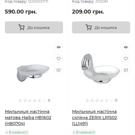
Код товару:
SD00031711
Код товару:
ZX5061
590.00 грн.
209.00 грн.
До кошика
До кошика
0
0
Мильниця настінна
Мильниця настінна
матова Haiba HB1602
скляна ZERIX LR1502
(HB0704)
(LL1491)
В наявності
В наявності