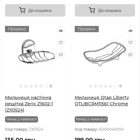
До кошика
До кошика
Продано
Продано
0
0
Мильниця настінна
Мильниця Qtap Liberty
решітка Zerix Z1602-1
QTLIBCRM11561 Chrome
(ZX0524)
Немає у наявності
Немає у наявності
Код товару:
ZX0524
Код товару:
SD00040050