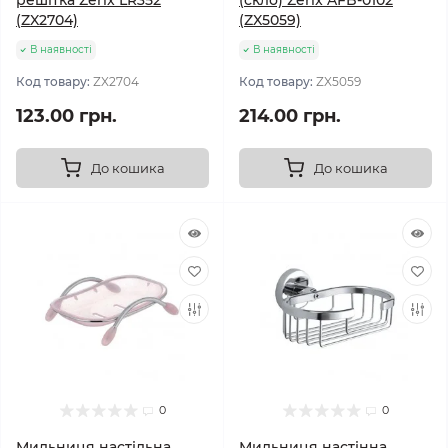
решітка Zerix LR352
(скло) Zerix AFB-0102
(ZX2704)
(ZX5059)
В наявності
В наявності
Код товару:
ZX2704
Код товару:
ZX5059
123.00 грн.
214.00 грн.
До кошика
До кошика
0
0
Мильниця настільна
Мильниця настінна