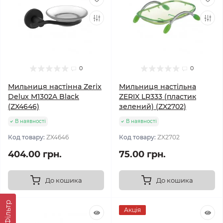
0
0
Мильниця настінна Zerix
Мильниця настільна
Delux M1302A Black
ZERIX LR333 (пластик
(ZX4646)
зелений) (ZX2702)
В наявності
В наявності
Код товару:
ZX4646
Код товару:
ZX2702
404.00 грн.
75.00 грн.
До кошика
До кошика
Фільтр
Акція