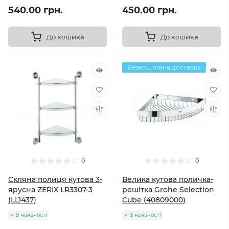
540.00 грн.
450.00 грн.
До кошика
До кошика
Безкоштовна доставка
0
0
Скляна полиця кутова 3-
Велика кутова поличка-
ярусна ZERIX LR3307-3
решітка Grohe Selection
(LL1437)
Cube (40809000)
В наявності
В наявності