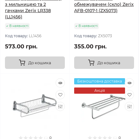
з мильницею та 2
обмежувачем (скло) Zerix
гачками Zerix LR338
AFB-0107-1 (ZX5073)
(LL1456)
В наявності
В наявності
Код товару:
LL1456
Код товару:
ZX5073
573.00 грн.
355.00 грн.
До кошика
До кошика
Безкоштовна доставка
Акція
0
0