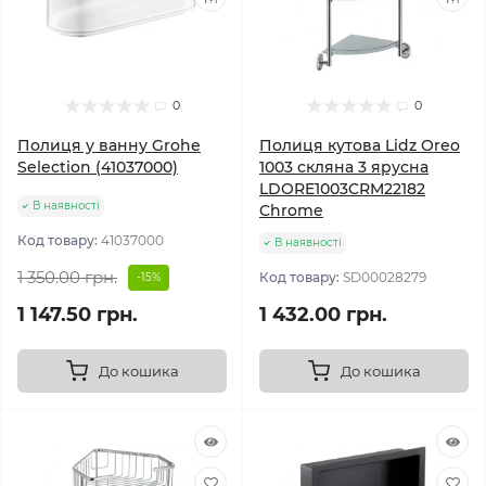
0
0
Полиця у ванну Grohe
Полиця кутова Lidz Oreo
Selection (41037000)
1003 скляна 3 ярусна
LDORE1003CRM22182
В наявності
Chrome
Код товару:
41037000
В наявності
1 350.00 грн.
Код товару:
SD00028279
-15%
1 147.50 грн.
1 432.00 грн.
До кошика
До кошика