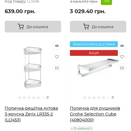
3 564.00 грн.
Код товару:
LL1406
-15%
639.00 грн.
3 029.40 грн.
До кошика
До кошика
Безкоштовна доставка
Акція
0
0
Поличка-решітка кутова
Поличка для рушників
3-ярусна Zerix LR335-2
Grohe Selection Cube
(LL1453)
(40804000)
В наявності