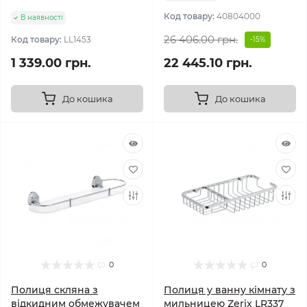
Код товару:
40804000
В наявності
26 406.00 грн.
Код товару:
LL1453
-15%
1 339.00 грн.
22 445.10 грн.
До кошика
До кошика
0
0
Полиця скляна з
Полиця у ванну кімнату з
відкидним обмежувачем
мильницею Zerix LR337