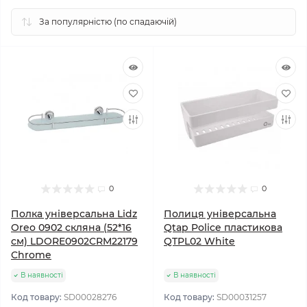
0
0
Полка універсальна Lidz
Полиця універсальна
Oreo 0902 скляна (52*16
Qtap Police пластикова
см) LDORE0902CRM22179
QTPL02 White
Chrome
В наявності
В наявності
Код товару:
SD00028276
Код товару:
SD00031257