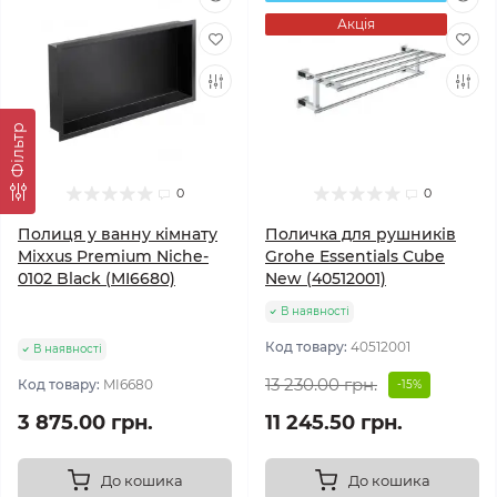
Акція
Фільтр
0
0
Полиця у ванну кімнату
Поличка для рушників
Mixxus Premium Niche-
Grohe Essentials Cube
0102 Black (MI6680)
New (40512001)
В наявності
Код товару:
40512001
В наявності
13 230.00 грн.
Код товару:
MI6680
-15%
3 875.00 грн.
11 245.50 грн.
До кошика
До кошика