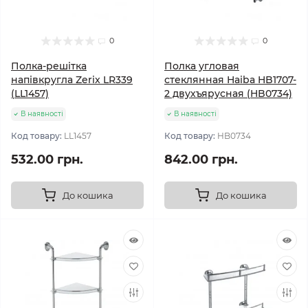
0
0
Полка-решітка
Полка угловая
напівкругла Zerix LR339
стеклянная Haiba HB1707-
(LL1457)
2 двухъярусная (HB0734)
В наявності
В наявності
Код товару:
LL1457
Код товару:
HB0734
532.00 грн.
842.00 грн.
До кошика
До кошика