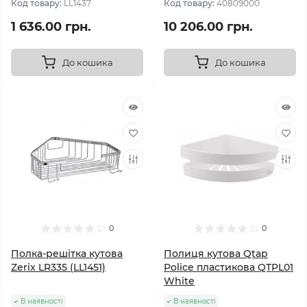
Код товару:
LL1437
Код товару:
40809000
1 636.00 грн.
10 206.00 грн.
До кошика
До кошика
0
0
Полка-решітка кутова
Полиця кутова Qtap
Zerix LR335 (LL1451)
Police пластикова QTPL01
White
В наявності
В наявності