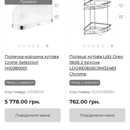
Продано
0
0
Поличка-корзина кутова
Полиця кутова Lidz Oreo
Grohe Selection
0605 2 ярусна
(41038000)
LDORE0605CRM32483
Chrome
Немає у наявності
Немає у наявності
Код товару:
41038000
Код товару:
SD00038585
5 778.00 грн.
762.00 грн.
Повідомити мене
Повідомити мене