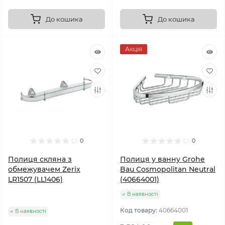
До кошика
До кошика
Акція
0
0
Полиця скляна з
Полиця у ванну Grohe
обмежувачем Zerix
Bau Cosmopolitan Neutral
LR1507 (LL1406)
(40664001)
В наявності
Код товару:
40664001
В наявності