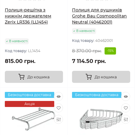
Полиця-решітка з
Полиця для рушників
нижнім держателем
Grohe Bau Cosmopolitan
Zerix LR336 (LL1454)
Neutral (40462001)
В наявності
Код товару:
40462001
В наявності
8 370.00 грн.
Код товару:
LL1454
-15%
815.00 грн.
7 114.50 грн.
До кошика
До кошика
Безкоштовна доставка
Безкоштовна доставка
Акція