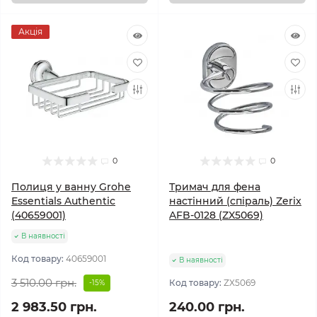
Акція
0
0
Полиця у ванну Grohe
Тримач для фена
Essentials Authentic
настінний (спіраль) Zerix
(40659001)
AFB-0128 (ZX5069)
В наявності
Код товару:
40659001
В наявності
3 510.00 грн.
Код товару:
ZX5069
-15%
2 983.50 грн.
240.00 грн.