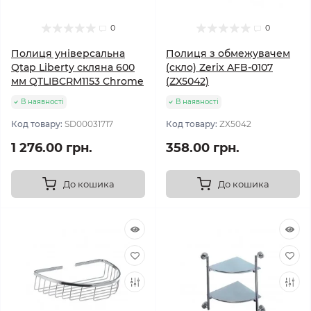
0
0
Полиця універсальна
Полиця з обмежувачем
Qtap Liberty скляна 600
(скло) Zerix AFB-0107
мм QTLIBCRM1153 Chrome
(ZX5042)
В наявності
В наявності
Код товару:
SD00031717
Код товару:
ZX5042
1 276.00 грн.
358.00 грн.
До кошика
До кошика