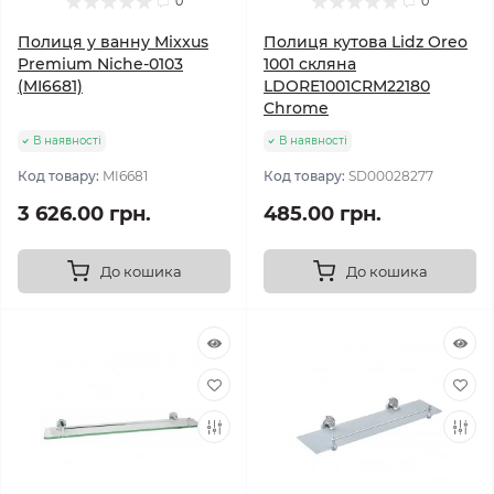
0
0
Полиця у ванну Mixxus
Полиця кутова Lidz Oreo
Premium Niche-0103
1001 скляна
(MI6681)
LDORE1001CRM22180
Chrome
В наявності
В наявності
Код товару:
MI6681
Код товару:
SD00028277
3 626.00 грн.
485.00 грн.
До кошика
До кошика