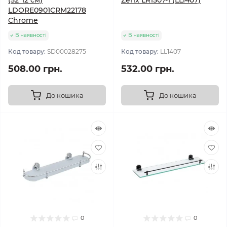
(52*12 см)
Zerix LR1507-1 (LL1407)
LDORE0901CRM22178
Chrome
В наявності
В наявності
Код товару:
SD00028275
Код товару:
LL1407
508.00 грн.
532.00 грн.
До кошика
До кошика
0
0