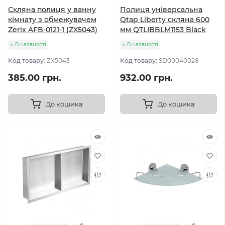
Скляна полиця у ванну
Полиця універсальна
кімнату з обмежувачем
Qtap Liberty скляна 600
Zerix AFB-0121-1 (ZX5043)
мм QTLIBBLM1153 Black
В наявності
В наявності
Код товару:
ZX5043
Код товару:
SD00040028
385.00 грн.
932.00 грн.
До кошика
До кошика