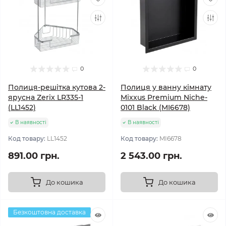
0
0
Полиця-решітка кутова 2-
Полиця у ванну кімнату
ярусна Zerix LR335-1
Mixxus Premium Niche-
(LL1452)
0101 Black (MI6678)
В наявності
В наявності
Код товару:
LL1452
Код товару:
MI6678
891.00 грн.
2 543.00 грн.
До кошика
До кошика
Безкоштовна доставка