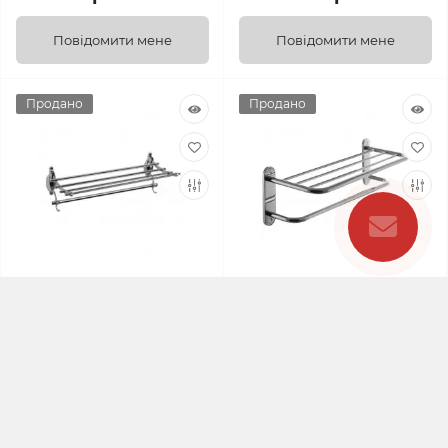
Повідомити мене
Повідомити мене
Продано
Продано
0
0
Поличка для рушників
Поличка для рушників
Haiba HB807 (HB0504)
Haiba HB804 (HB0730)
Немає у наявності
Немає у наявності
Код товару:
HB0504
Код товару:
HB0730
1 084.00 грн.
718.00 грн.