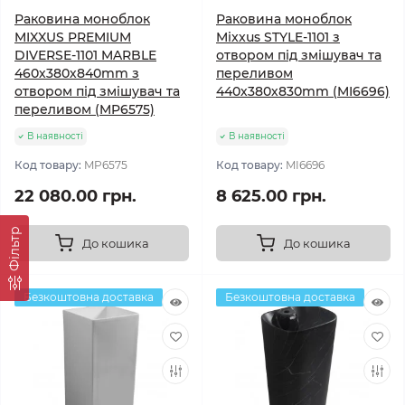
Раковина моноблок
Раковина моноблок
MIXXUS PREMIUM
Mixxus STYLE-1101 з
DIVERSE-1101 MARBLE
отвором під змішувач та
460х380х840mm з
переливом
отвором під змішувач та
440х380х830mm (MI6696)
переливом (MP6575)
В наявності
В наявності
Код товару:
MP6575
Код товару:
MI6696
22 080.00 грн.
8 625.00 грн.
Фільтр
До кошика
До кошика
Безкоштовна доставка
Безкоштовна доставка