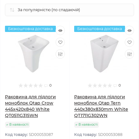
Безкоштовна доставка
Безкоштовна доставка
0
0
Раковина для підлоги
Раковина для підлоги
моноблок Qtap Crow
моноблок Qtap Tern
445x420x840 White
440х380х830mm White
QT0511G315WN
QT1711G302WN
В наявності
В наявності
Код товару:
SD00053087
Код товару:
SD00053088