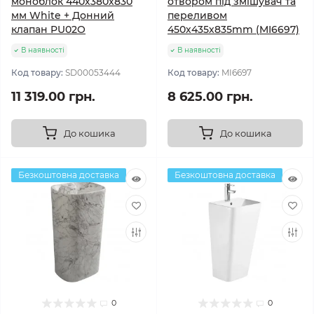
моноблок 440х380х830
отвором під змішувач та
мм White + Донний
переливом
клапан PU02O
450х435х835mm (MI6697)
В наявності
В наявності
Код товару:
SD00053444
Код товару:
MI6697
11 319.00 грн.
8 625.00 грн.
До кошика
До кошика
Безкоштовна доставка
Безкоштовна доставка
0
0