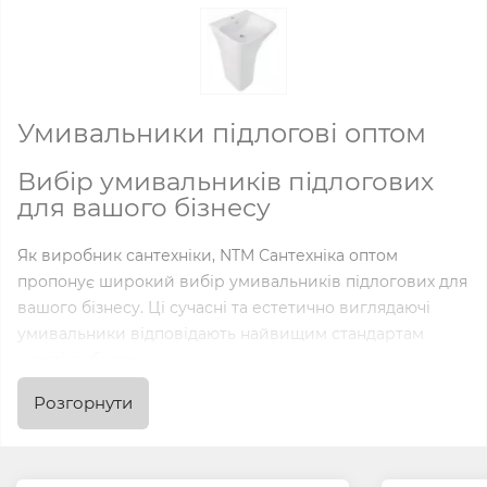
Умивальники підлогові оптом
Вибір умивальників підлогових
для вашого бізнесу
Як виробник сантехніки, NTM Сантехніка оптом
пропонує широкий вибір умивальників підлогових для
вашого бізнесу. Ці сучасні та естетично виглядаючі
умивальники відповідають найвищим стандартам
якості та безпеки.
Розгорнути
Переваги умивальників
підлогових від NTM Сантехніка
оптом