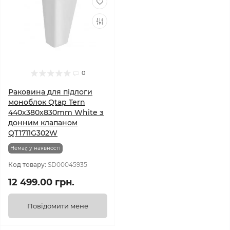
0
Раковина для підлоги
моноблок Qtap Tern
440х380х830mm White з
донним клапаном
QT1711G302W
Немає у наявності
Код товару:
SD00045935
12 499.00 грн.
Повідомити мене