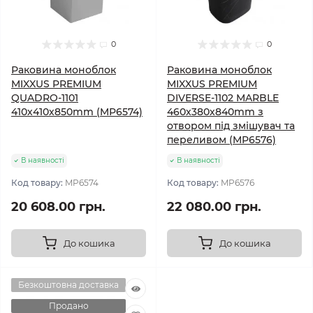
0
0
Раковина моноблок
Раковина моноблок
MIXXUS PREMIUM
MIXXUS PREMIUM
QUADRO-1101
DIVERSE-1102 MARBLE
410х410х850mm (MP6574)
460х380х840mm з
отвором під змішувач та
переливом (MP6576)
В наявності
В наявності
Код товару:
MP6574
Код товару:
MP6576
20 608.00 грн.
22 080.00 грн.
До кошика
До кошика
Безкоштовна доставка
Продано