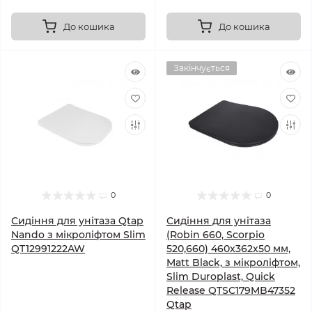
До кошика
До кошика
Закінчується
0
0
Сидіння для унітаза Qtap
Сидіння для унітаза
Nando з мікроліфтом Slim
(Robin 660, Scorpio
QT12991222AW
520,660) 460x362x50 мм,
Matt Black, з мікроліфтом,
Slim Duroplast, Quick
Release QTSC179MB47352
Qtap