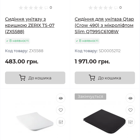
0
0
Сидіння унітазу з
Сидіння для унітаза Qtap
кришкою ZERIX TS-07
(Crow 490) з мікроліфтом
(ZX5588)
Slim QT99SC6108W
В наявності
В наявності
Код товару:
ZX5588
Код товару:
SD00052112
483.00 грн.
1 971.00 грн.
До кошика
До кошика
Закінчується