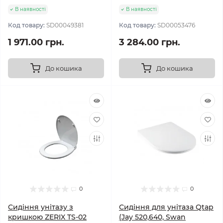
В наявності
В наявності
Код товару:
SD00049381
Код товару:
SD00053476
1 971.00 грн.
3 284.00 грн.
До кошика
До кошика
0
0
Сидіння унітазу з
Сидіння для унітаза Qtap
кришкою ZERIX TS-02
(Jay 520,640, Swan