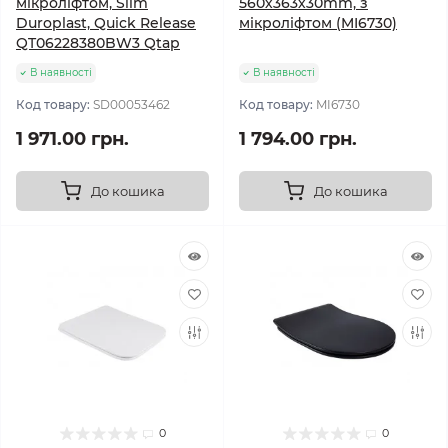
мікроліфтом, Slim
560х363х30mm, з
Duroplast, Quick Release
мікроліфтом (MI6730)
QT06228380BW3 Qtap
В наявності
В наявності
Код товару:
SD00053462
Код товару:
MI6730
1 971.00 грн.
1 794.00 грн.
До кошика
До кошика
0
0