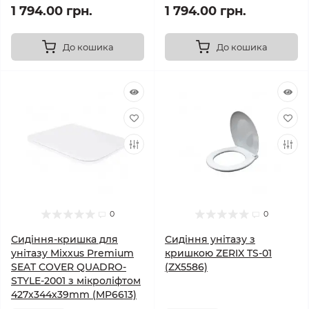
1 794.00 грн.
1 794.00 грн.
До кошика
До кошика
0
0
Сидіння-кришка для
Сидіння унітазу з
унітазу Mixxus Premium
кришкою ZERIX TS-01
SEAT COVER QUADRO-
(ZX5586)
STYLE-2001 з мікроліфтом
427х344х39mm (MP6613)