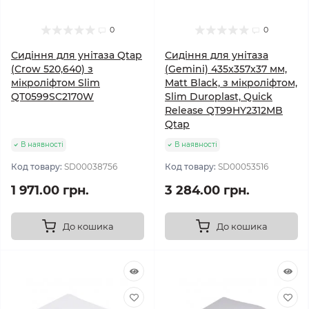
0
0
Сидіння для унітаза Qtap
Сидіння для унітаза
(Crow 520,640) з
(Gemini) 435x357x37 мм,
мікроліфтом Slim
Matt Black, з мікроліфтом,
QT0599SC2170W
Slim Duroplast, Quick
Release QT99HY2312MB
Qtap
В наявності
В наявності
Код товару:
SD00038756
Код товару:
SD00053516
1 971.00 грн.
3 284.00 грн.
До кошика
До кошика