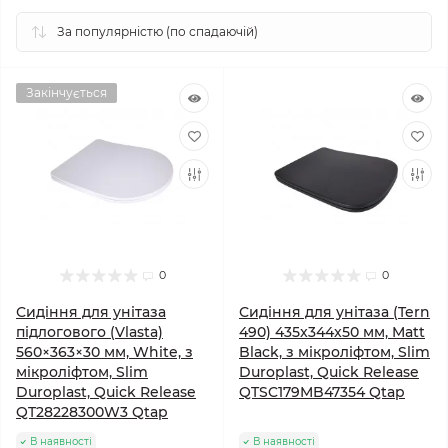
Закінчується
0
0
Сидіння для унітаза
Сидіння для унітаза (Tern
підлогового (Vlasta)
490) 435x344x50 мм, Matt
560×363×30 мм, White, з
Black, з мікроліфтом, Slim
мікроліфтом, Slim
Duroplast, Quick Release
Duroplast, Quick Release
QTSC179MB47354 Qtap
QT28228300W3 Qtap
В наявності
В наявності