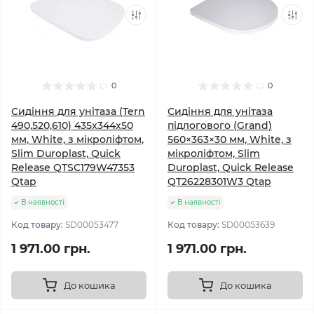
0
0
Сидіння для унітаза (Tern
Сидіння для унітаза
490,520,610) 435x344x50
підлогового (Grand)
мм, White, з мікроліфтом,
560×363×30 мм, White, з
Slim Duroplast, Quick
мікроліфтом, Slim
Release QTSC179W47353
Duroplast, Quick Release
Qtap
QT26228301W3 Qtap
В наявності
В наявності
Код товару:
SD00053477
Код товару:
SD00053639
1 971.00 грн.
1 971.00 грн.
До кошика
До кошика