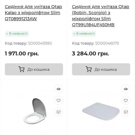
Сидіння для унітаза Qtap
Сидіння для унітаза Qtap
Kalao з мікроліфтом Slim
(Robin, Scorpio) з
QT08991213AW
мікроліфтом Slim
QT99U184UF450MB
В наявності
В наявності
Код товару:
SD00049380
Код товару:
SD00046079
1 971.00 грн.
3 284.00 грн.
До кошика
До кошика