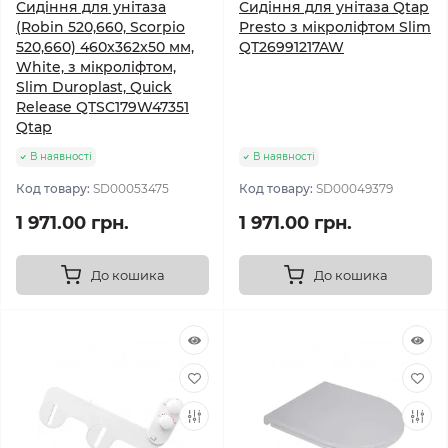
Сидіння для унітаза
Сидіння для унітаза Qtap
(Robin 520,660, Scorpio
Presto з мікроліфтом Slim
520,660) 460x362x50 мм,
QT26991217AW
White, з мікроліфтом,
Slim Duroplast, Quick
Release QTSC179W47351
Qtap
В наявності
В наявності
Код товару:
SD00053475
Код товару:
SD00049379
1 971.00 грн.
1 971.00 грн.
До кошика
До кошика