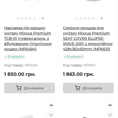
0
0
Накладка під кришку
Сидіння-кришка для
унітазу Mixxus Premium
унітазу Mixxus Premium
TCB-01 Універсальна, з
SEAT COVER ELLIPSE-
вбудованим гігієнічним
WAVE-2001 з мікроліфтом
душем (MP6494)
428х361х50mm (MP6610)
В наявності
В наявності
Код товару:
MP6494
Код товару:
MP6610
1 850.00 грн.
1 863.00 грн.
До кошика
До кошика