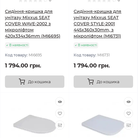
0
0
Сидіння-кришка для
Сидіння-кришка для
унітазу Mixxus SEAT
унітазу Mixxus SEAT
COVER WAVE-2002 з
COVER STYLE-2001
мікроліфтом
445х360х30mm, з
420х334х36mm (MI6695)
мікроліфтом (MI6731)
В наявності
В наявності
Код товару:
MI6695
Код товару:
MI6731
1 794.00 грн.
1 794.00 грн.
До кошика
До кошика