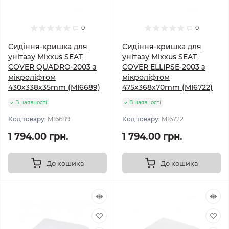
0
0
Сидіння-кришка для
Сидіння-кришка для
унітазу Mixxus SEAT
унітазу Mixxus SEAT
COVER QUADRO-2003 з
COVER ELLIPSE-2003 з
мікроліфтом
мікроліфтом
430х338х35mm (MI6689)
475x368x70mm (MI6722)
В наявності
В наявності
Код товару:
MI6689
Код товару:
MI6722
1 794.00 грн.
1 794.00 грн.
До кошика
До кошика