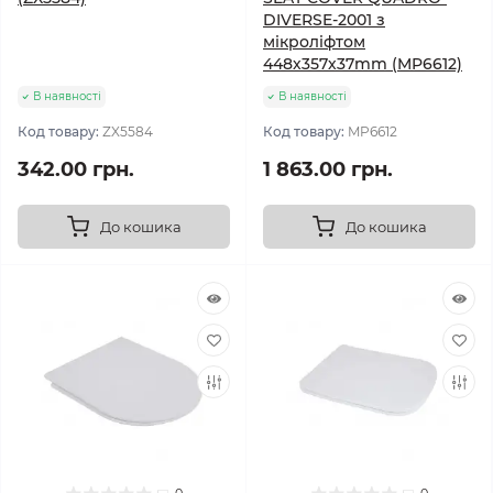
DIVERSE-2001 з
мікроліфтом
448х357х37mm (MP6612)
В наявності
В наявності
Код товару:
ZX5584
Код товару:
MP6612
342.00 грн.
1 863.00 грн.
До кошика
До кошика