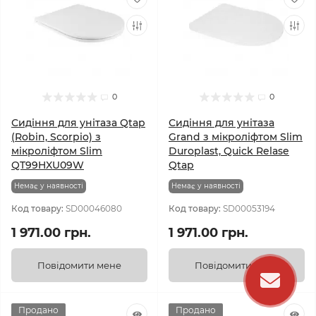
0
0
Сидіння для унітаза Qtap
Сидіння для унітаза
(Robin, Scorpio) з
Grand з мікроліфтом Slim
мікроліфтом Slim
Duroplast, Quick Relase
QT99HXU09W
Qtap
Немає у наявності
Немає у наявності
Код товару:
SD00046080
Код товару:
SD00053194
1 971.00 грн.
1 971.00 грн.
Повідомити мене
Повідомити мене
Продано
Продано