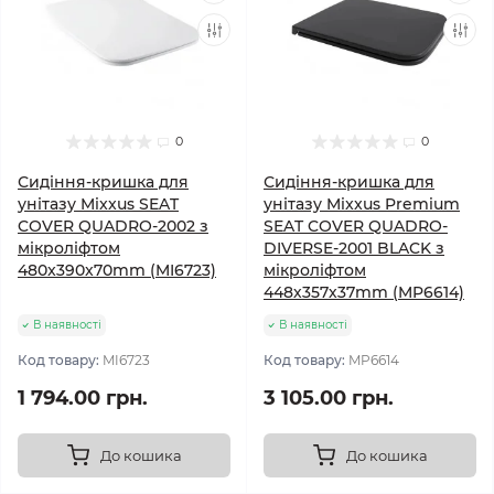
0
0
Сидіння-кришка для
Сидіння-кришка для
унітазу Mixxus SEAT
унітазу Mixxus Premium
COVER QUADRO-2002 з
SEAT COVER QUADRO-
мікроліфтом
DIVERSE-2001 BLACK з
480x390x70mm (MI6723)
мікроліфтом
448х357х37mm (MP6614)
В наявності
В наявності
Код товару:
MI6723
Код товару:
MP6614
1 794.00 грн.
3 105.00 грн.
До кошика
До кошика