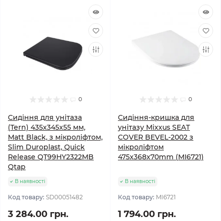
0
0
Сидіння для унітаза
Сидіння-кришка для
(Tern) 435x345x55 мм,
унітазу Mixxus SEAT
Matt Black, з мікроліфтом,
COVER BEVEL-2002 з
Slim Duroplast, Quick
мікроліфтом
Release QT99HY2322MB
475x368x70mm (MI6721)
Qtap
В наявності
В наявності
Код товару:
SD00051482
Код товару:
MI6721
3 284.00 грн.
1 794.00 грн.