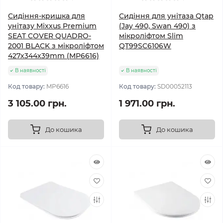
Сидіння-кришка для
Сидіння для унітаза Qtap
унітазу Mixxus Premium
(Jay 490, Swan 490) з
SEAT COVER QUADRO-
мікроліфтом Slim
2001 BLACK з мікроліфтом
QT99SC6106W
427х344х39mm (MP6616)
В наявності
В наявності
Код товару:
MP6616
Код товару:
SD00052113
3 105.00 грн.
1 971.00 грн.
До кошика
До кошика