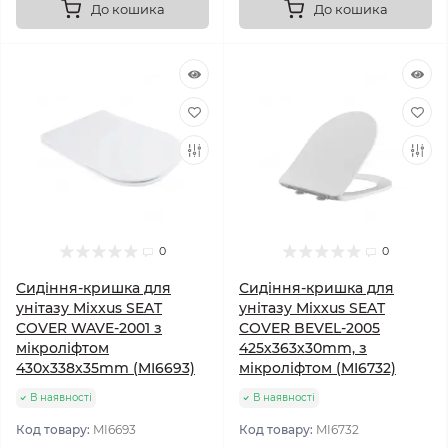
До кошика
До кошика
0
0
Сидіння-кришка для
Сидіння-кришка для
унітазу Mixxus SEAT
унітазу Mixxus SEAT
COVER WAVE-2001 з
COVER BEVEL-2005
мікроліфтом
425х363х30mm, з
430х338х35mm (MI6693)
мікроліфтом (MI6732)
В наявності
В наявності
Код товару:
MI6693
Код товару:
MI6732