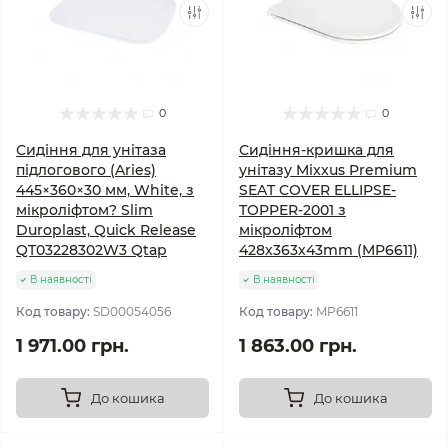
0
0
Сидіння для унітаза
Сидіння-кришка для
підлогового (Aries)
унітазу Mixxus Premium
445×360×30 мм, White, з
SEAT COVER ELLIPSE-
мікроліфтом? Slim
TOPPER-2001 з
Duroplast, Quick Release
мікроліфтом
QT03228302W3 Qtap
428х363х43mm (MP6611)
В наявності
В наявності
Код товару:
SD00054056
Код товару:
MP6611
1 971.00 грн.
1 863.00 грн.
До кошика
До кошика