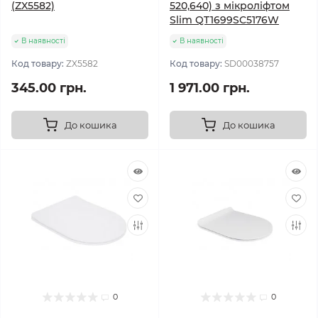
(ZX5582)
520,640) з мікроліфтом
Slim QT1699SC5176W
В наявності
В наявності
Код товару:
ZX5582
Код товару:
SD00038757
345.00 грн.
1 971.00 грн.
До кошика
До кошика
0
0