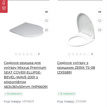
0
0
Сидіння-кришка для
Сидіння унітазу з
унітазу Mixxus Premium
кришкою ZERIX TS-08
SEAT COVER ELLIPSE-
(ZX5589)
BEVEL-WAVE-2001 з
мікроліфтом
463х361х50mm (MP6609)
В наявності
В наявності
Код товару:
MP6609
Код товару:
ZX5589