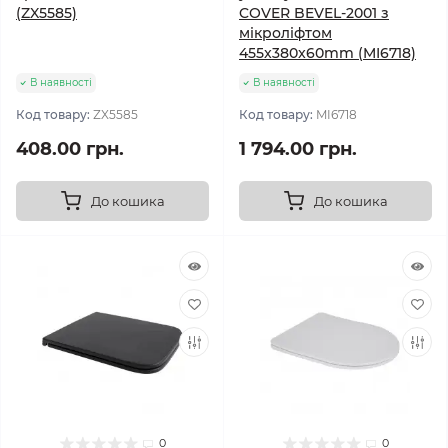
(ZX5585)
COVER BEVEL-2001 з
мікроліфтом
455x380x60mm (MI6718)
В наявності
В наявності
Код товару:
ZX5585
Код товару:
MI6718
408.00 грн.
1 794.00 грн.
До кошика
До кошика
0
0