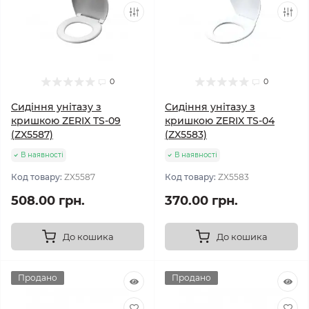
0
0
Сидіння унітазу з
Сидіння унітазу з
кришкою ZERIX TS-09
кришкою ZERIX TS-04
(ZX5587)
(ZX5583)
В наявності
В наявності
Код товару:
ZX5587
Код товару:
ZX5583
508.00 грн.
370.00 грн.
До кошика
До кошика
Продано
Продано