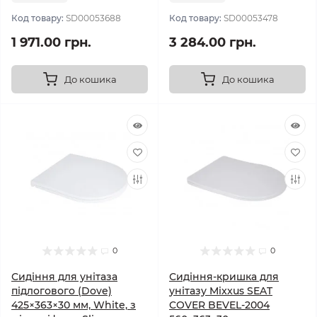
Код товару:
SD00053688
Код товару:
SD00053478
1 971.00 грн.
3 284.00 грн.
До кошика
До кошика
0
0
Сидіння для унітаза
Сидіння-кришка для
підлогового (Dove)
унітазу Mixxus SEAT
425×363×30 мм, White, з
COVER BEVEL-2004