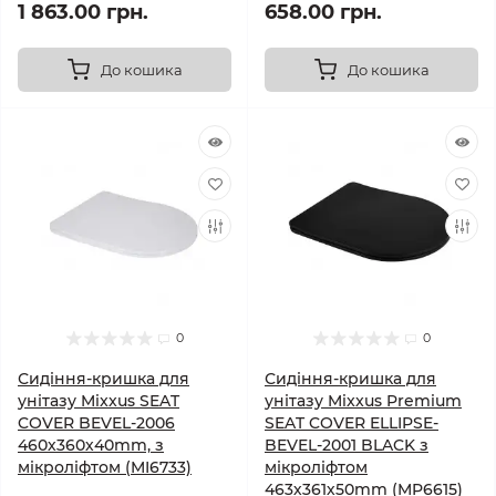
1 863.00 грн.
658.00 грн.
До кошика
До кошика
0
0
Сидіння-кришка для
Сидіння-кришка для
унітазу Mixxus SEAT
унітазу Mixxus Premium
COVER BEVEL-2006
SEAT COVER ELLIPSE-
460х360х40mm, з
BEVEL-2001 BLACK з
мікроліфтом (MI6733)
мікроліфтом
463х361х50mm (MP6615)