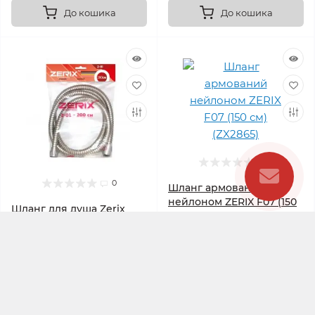
До кошика
До кошика
0
0
Шланг армований
нейлоном ZERIX F07 (150
Шланг для душа Zerix
см) (ZX2865)
Chr.Z-01 (200 см) (ZX0200).
В наявності
В наявності
Код товару:
ZX0200
Код товару:
ZX2865
120.00 грн.
198.00 грн.