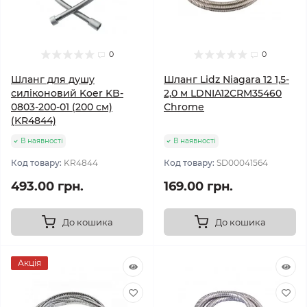
0
0
Шланг для душу
Шланг Lidz Niagara 12 1,5-
силіконовий Koer KB-
2,0 м LDNIA12CRM35460
0803-200-01 (200 см)
Chrome
(KR4844)
В наявності
В наявності
Код товару:
KR4844
Код товару:
SD00041564
493.00 грн.
169.00 грн.
До кошика
До кошика
Акція