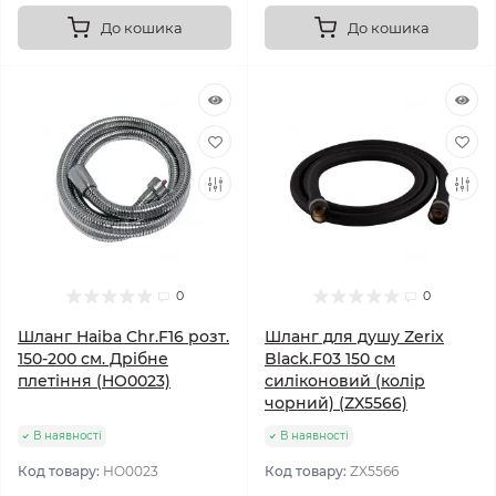
До кошика
До кошика
0
0
Шланг Haiba Chr.F16 розт.
Шланг для душу Zerix
150-200 см. Дрібне
Black.F03 150 см
плетіння (HO0023)
силіконовий (колір
чорний) (ZX5566)
В наявності
В наявності
Код товару:
HO0023
Код товару:
ZX5566