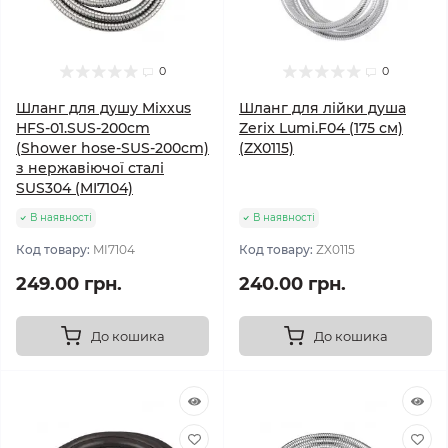
0
0
Шланг для душу Mixxus
Шланг для лійки душа
HFS-01.SUS-200cm
Zerix Lumi.F04 (175 см)
(Shower hose-SUS-200cm)
(ZX0115)
з нержавіючої сталі
SUS304 (MI7104)
В наявності
В наявності
Код товару:
MI7104
Код товару:
ZX0115
249.00 грн.
240.00 грн.
До кошика
До кошика