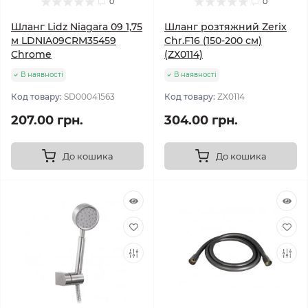
0
0
Шланг Lidz Niagara 09 1,75
Шланг розтяжний Zerix
м LDNIA09CRM35459
Chr.F16 (150-200 см)
Chrome
(ZX0114)
В наявності
В наявності
Код товару:
SD00041563
Код товару:
ZX0114
207.00 грн.
304.00 грн.
До кошика
До кошика