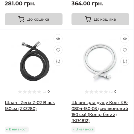
281.00 грн.
364.00 грн.
До кошика
До кошика
0
0
Шланг Zerix Z-02 Black
Шланг для душу Koer KB-
150см (ZX3280)
0804-150-03 (силіконовий
150 см) (Колір білий)
(KR4812)
В наявності
В наявності