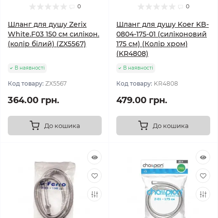
0
0
Шланг для душу Zerix
Шланг для душу Koer KB-
White.F03 150 см силікон.
0804-175-01 (силіконовий
(колір білий) (ZX5567)
175 см) (Колір хром)
(KR4808)
В наявності
В наявності
Код товару:
ZX5567
Код товару:
KR4808
364.00 грн.
479.00 грн.
До кошика
До кошика