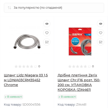
0
0
Шланг Lidz Niagara 03 1,5
Дрібне плетіння Zerix
м LDNIA03CRM35452
Шланг Chr.F16 розт. 150-
Chrome
200 см. УПАКОВКА
КОРОБКА (ZX4461)
В наявності
В наявності
Код товару:
SD00041556
Код товару:
ZX4461