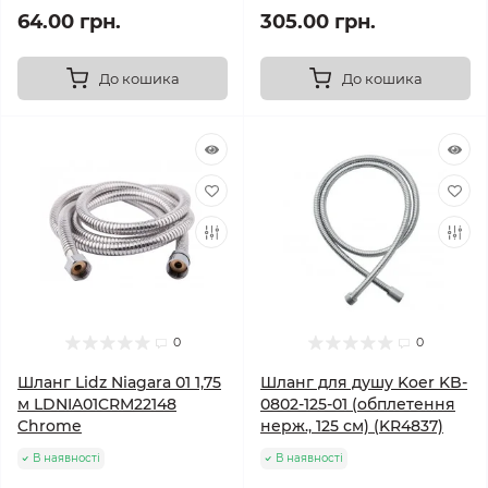
64.00 грн.
305.00 грн.
До кошика
До кошика
0
0
Шланг Lidz Niagara 01 1,75
Шланг для душу Koer KB-
м LDNIA01CRM22148
0802-125-01 (обплетення
Chrome
нерж., 125 см) (KR4837)
В наявності
В наявності