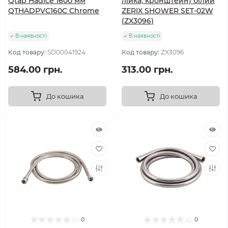
Qtap Hadice 1600 мм
лійка, кронштейн) білий
QTHADPVC160C Chrome
ZERIX SHOWER SET-02W
(ZX3096)
В наявності
В наявності
Код товару:
SD00041924
Код товару:
ZX3096
584.00 грн.
313.00 грн.
До кошика
До кошика
0
0