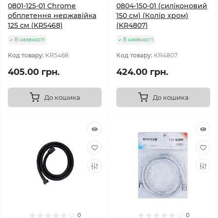
0801-125-01 Chrome
0804-150-01 (силіконовий
обплетення нержавійка
150 см) (Колір хром)
125 см (KR5468)
(KR4807)
В наявності
В наявності
Код товару:
KR5468
Код товару:
KR4807
405.00 грн.
424.00 грн.
До кошика
До кошика
0
0