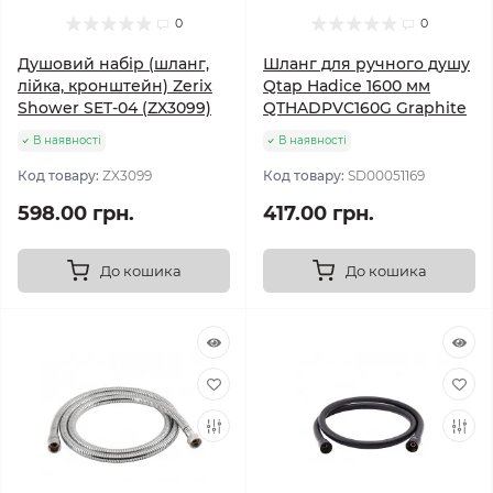
0
0
Душовий набір (шланг,
Шланг для ручного душу
лійка, кронштейн) Zerix
Qtap Hadice 1600 мм
Shower SET-04 (ZX3099)
QTHADPVC160G Graphite
В наявності
В наявності
Код товару:
ZX3099
Код товару:
SD00051169
598.00 грн.
417.00 грн.
До кошика
До кошика