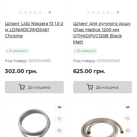
0
0
Шланг Lidz Niagara 13 1,5-2
Шланг для ручного душу
м LDNIA13CRM35461
Qtap Hadice 1200 мм
Chrome
QTHADPVC120B Black
Matt
В наявності
В наявності
Код товару:
SD00041565
Код товару:
SD00047465
302.00 грн.
625.00 грн.
До кошика
До кошика