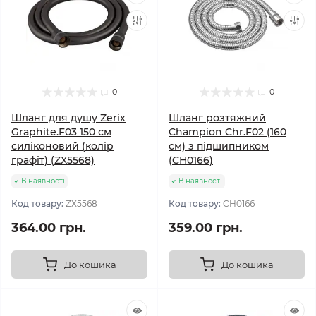
0
0
Шланг для душу Zerix
Шланг розтяжний
Graphite.F03 150 см
Champion Chr.F02 (160
силіконовий (колір
см) з підшипником
графіт) (ZX5568)
(CH0166)
В наявності
В наявності
Код товару:
ZX5568
Код товару:
CH0166
364.00 грн.
359.00 грн.
До кошика
До кошика