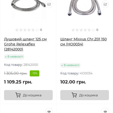
0
0
Душовий шланг 125 см
Шланг Mixxus Chr.Z01 150
Grohe Relexaflex
см (HO0034)
(28142000)
В наявності
Код товару:
28142000
В наявності
1 305.00 грн.
Код товару:
HO0034
-15%
1 109.25 грн.
102.00 грн.
До кошика
До кошика