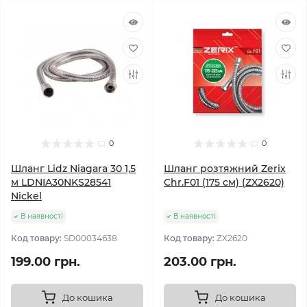
0
0
Шланг Lidz Niagara 30 1,5
Шланг розтяжний Zerix
м LDNIA30NKS28541
Chr.F01 (175 см) (ZX2620)
Nickel
В наявності
В наявності
Код товару:
SD00034638
Код товару:
ZX2620
199.00 грн.
203.00 грн.
До кошика
До кошика