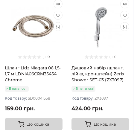
0
0
Шланг Lidz Niagara 06 1,5-
Душовий набір (шланг,
1,7 м LDNIA06CRM35454
лійка, кронштейн) Zerix
Chrome
Shower SET-03 (ZX3097)
В наявності
В наявності
Код товару:
SD00041558
Код товару:
ZX3097
159.00 грн.
424.00 грн.
До кошика
До кошика