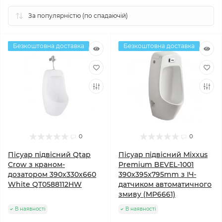
Безкоштовна доставка
Безкоштовна доставка
0
0
Пісуар підвісний Qtap
Пісуар підвісний Mixxus
Crow з краном-
Premium BEVEL-1001
дозатором 390х330х660
390x395x795mm з ІЧ-
White QT0588112HW
датчиком автоматичного
змиву (MP6661)
В наявності
В наявності