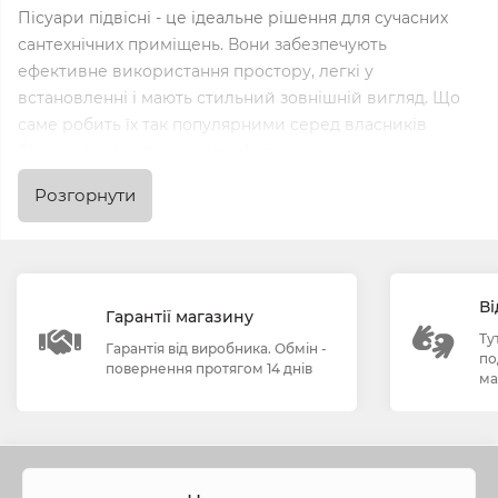
Пісуари підвісні - це ідеальне рішення для сучасних
сантехнічних приміщень. Вони забезпечують
ефективне використання простору, легкі у
встановленні і мають стильний зовнішній вигляд. Що
саме робить їх так популярними серед власників
бізнесу та дизайнерів інтер'єру.
Розгорнути
Як вибрати ідеальний пісуар
підвісний?
При виборі пісуара підвісного важливо враховувати
Ві
розміри приміщення, його функціональність і дизайн.
Гарантії магазину
Наш інтернет-магазин NTM Сантехніка оптом пропонує
Ту
Гарантія від виробника. Обмін -
по
широкий вибір пісуарів підвісних різних форм,
повернення протягом 14 днів
ма
розмірів і матеріалів, щоб ви могли знайти саме те, що
підходить для вашого проєкту.
Якість та надійність від NTM