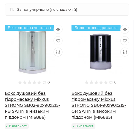
Безкоштовна доставка
Безкоштовна доставка
0
0
Бокс душовий без
Бокс душовий без
гідромасажу Mixxus
гідромасажу Mixxus
STRONG SB02-90x90x215-
STRONG SB01-90x90x215-
FB SATIN з низьким
GR SATIN з високим
піддоном (MI6886)
піддоном (MI6885)
В наявності
В наявності