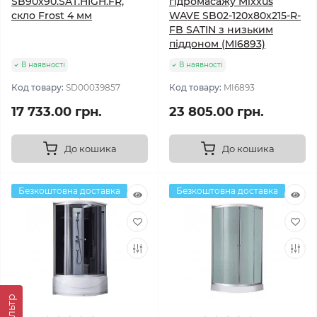
SB90x90.SAT.HIGH.FR,
гідромасажу Mixxus
скло Frost 4 мм
WAVE SB02-120x80x215-R-
FB SATIN з низьким
піддоном (MI6893)
В наявності
В наявності
Код товару:
SD00039857
Код товару:
MI6893
17 733.00 грн.
23 805.00 грн.
До кошика
До кошика
Безкоштовна доставка
Безкоштовна доставка
Фільтр