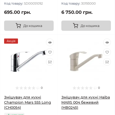
Код товару:
SD00051092
Код товару:
30193000
695.00 грн.
6 750.00 грн.
До кошика
До кошика
Акція
0
0
Змішувач для кухні
Змішувач для кухні Haiba
Champion Mars 555 Long
MARS 004 бежевий
(CH0054)
(HB0245)