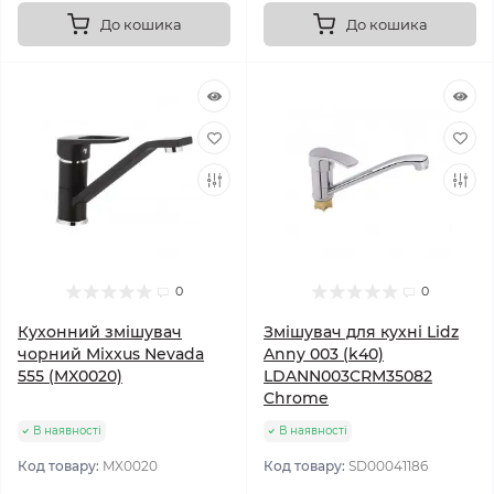
До кошика
До кошика
0
0
Кухонний змішувач
Змішувач для кухні Lidz
чорний Mixxus Nevada
Anny 003 (k40)
555 (MX0020)
LDANN003CRM35082
Chrome
В наявності
В наявності
Код товару:
MX0020
Код товару:
SD00041186