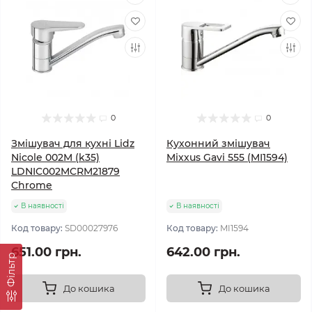
0
0
Змішувач для кухні Lidz
Кухонний змішувач
Nicole 002M (k35)
Mixxus Gavi 555 (MI1594)
LDNIC002MCRM21879
Chrome
В наявності
В наявності
Код товару:
SD00027976
Код товару:
MI1594
651.00 грн.
642.00 грн.
Фільтр
До кошика
До кошика