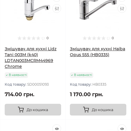
0
0
Змішувач для кухні Lidz
Змішувач для кухні Haiba
Tani 003M (k40)
Opus 555 (HB0335)
LDTAN003MCRM44969
Chrome
В наявності
В наявності
Код товару:
SD00051093
Код товару:
HB0335
714.00 грн.
1 170.00 грн.
До кошика
До кошика