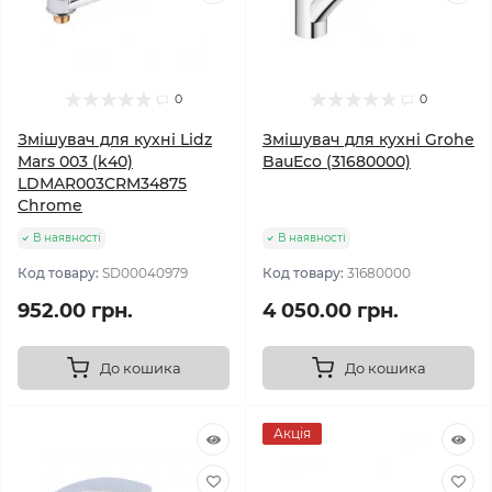
0
0
Змішувач для кухні Lidz
Змішувач для кухні Grohe
Mars 003 (k40)
BauEco (31680000)
LDMAR003CRM34875
Chrome
В наявності
В наявності
Код товару:
SD00040979
Код товару:
31680000
952.00 грн.
4 050.00 грн.
До кошика
До кошика
Акція