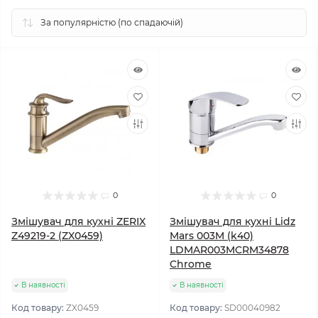
0
0
Змішувач для кухні ZERIX
Змішувач для кухні Lidz
Z49219-2 (ZX0459)
Mars 003M (k40)
LDMAR003MCRM34878
Chrome
В наявності
В наявності
Код товару:
ZX0459
Код товару:
SD00040982