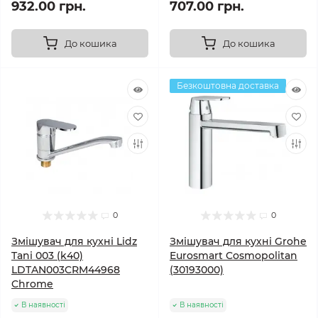
932.00 грн.
707.00 грн.
До кошика
До кошика
Безкоштовна доставка
0
0
Змішувач для кухні Lidz
Змішувач для кухні Grohe
Tani 003 (k40)
Eurosmart Cosmopolitan
LDTAN003CRM44968
(30193000)
Chrome
В наявності
В наявності