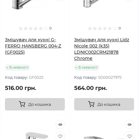
0
0
Змішувач для кухні G-
Змішувач для кухні Lidz
FERRO HANSBERG 004-Z
Nicole 002 (k35)
(GF0025)
LDNIC002CRM21878
Chrome
В наявності
В наявності
Код товару:
GF0025
Код товару:
SD00027975
516.00 грн.
564.00 грн.
До кошика
До кошика