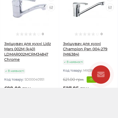
0
0
Змішувач для кухні Lidz
Змішувач для кухні
Mars 002M (k40)
Champion Pan 004-279
LDMAR002MCRM34847
(MI6384)
Chrome
В наявності
Код товару:
MI6384
В наявності
621.00 грн.
Код товару:
SD00040951
-15%
698.00 грн.
527.85 грн.
До кошика
До кошика