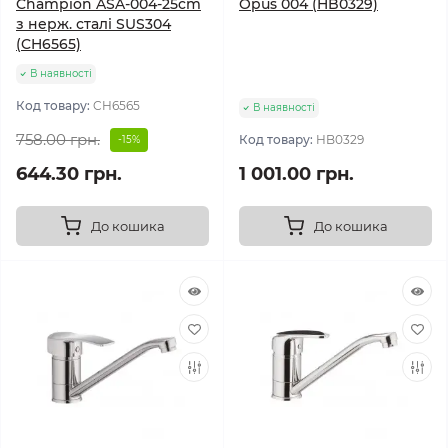
Champion ASA-004-25cm
Opus 004 (HB0329)
з нерж. сталі SUS304
(CH6565)
В наявності
Код товару:
CH6565
В наявності
758.00 грн.
Код товару:
HB0329
-15%
644.30 грн.
1 001.00 грн.
До кошика
До кошика