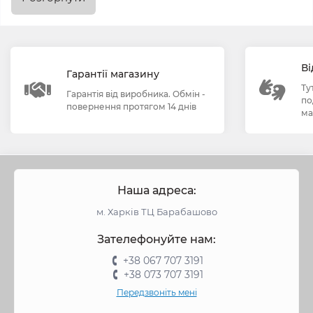
Які переваги мають чавунні
перехідники в порівнянні з
іншими матеріалами?
Ві
Гарантії магазину
Чавунні перехідники відрізняються високою міцністю
Ту
Гарантія від виробника. Обмін -
по
та стійкістю до корозії. Вони забезпечують надійне
повернення протягом 14 днів
ма
з'єднання між трубами різних діаметрів. Крім того,
чавунні перехідники мають довгий термін експлуатації,
що робить їх вигідним вибором для будь-якого бізнесу.
Як правильно обрати чавунний
Наша адреса:
перехідник для своєї сантехнічної
м. Харків ТЦ Барабашово
системи?
Зателефонуйте нам:
При виборі чавунного перехідника для вашої
+38 067 707 3191
сантехнічної системи слід звернути увагу на діаметр
+38 073 707 3191
труб, які потрібно з'єднати, а також на робочий тиск
Передзвоніть мені
системи. Важливо також враховувати умови