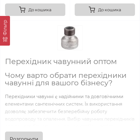
До кошика
До кошика
Фільтр
Перехідник чавунний оптом
Чому варто обрати перехідники
чавунні для вашого бізнесу?
Перехідники чавунні є надійними та довговічними
елементами сантехнічних систем. Їх використання
дозволяє забезпечити безперебійну роботу
водопроводу та опалення. Вибір чавунних перехідників
для вашого бізнесу - це крок до стабільності та
надійності вашої сантехнічної системи.
Розгорнути