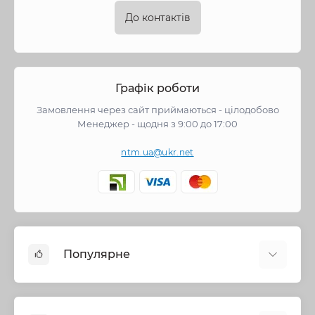
експлуатації та потреби вашого бізнесу.
До контактів
Як замовити чавунні перехідники
оптом у магазині NTM Сантехніка
оптом?
Графік роботи
Замовлення через сайт приймаються - цілодобово
Для замовлення чавунних перехідників оптом у
Менеджер - щодня з 9:00 до 17:00
магазині NTM Сантехніка оптом зв'яжіться з нашим
менеджером за контактним номером телефону або
ntm.ua@ukr.net
електронною поштою. Наші фахівці нададуть вам
консультацію та допоможуть підібрати необхідну
кількість та тип перехідників для вашого бізнесу.
Які переваги має співпраця з
магазином NTM Сантехніка
Популярне
оптом?
Змішувачі
Співпраця з магазином NTM Сантехніка оптом гарантує
Опалення