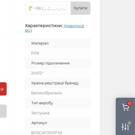
Купити
Характеристики:
(дивитися
всі)
Матеріал
PPR
Розмір підключення
20x1/2"
Країна реєстрації бренду
ка
Великобританія
Тип виробу
0
Заглушка
Артикул
0
BOSCAP2001FXX