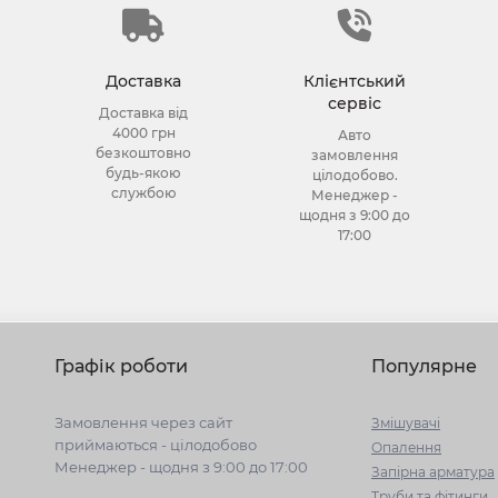
Доставка
Клієнтський
сервіс
Доставка від
4000 грн
Авто
безкоштовно
замовлення
будь-якою
цілодобово.
службою
Менеджер -
щодня з 9:00 до
17:00
Графік роботи
Популярне
Замовлення через сайт
Змішувачі
приймаються - цілодобово
Опалення
Менеджер - щодня з 9:00 до 17:00
Запірна арматура
Труби та фітинги