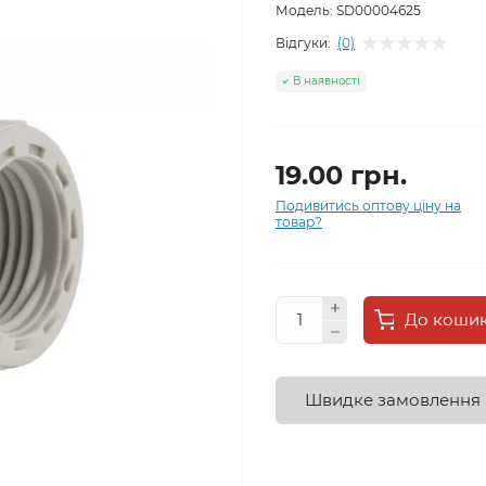
Модель:
SD00004625
Відгуки:
(0)
В наявності
19.00 грн.
Подивитись оптову ціну на
товар?
До коши
Швидке замовлення