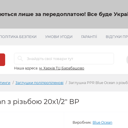
яються лише за передоплатою!
Все буде Украї
ПОЛІТИКА БЕЗПЕКИ
УМОВИ УГОДИ
ГАРАНТІЇ
ВІДГУКИ П
Наша адреса:
м. Харків ТЦ Барабашово
ітинги
Заглушки поліпропіленові
Заглушка PPR Blue Ocean з різьб
n з різьбою 20х1/2" ВР
Виробник:
Blue Ocean