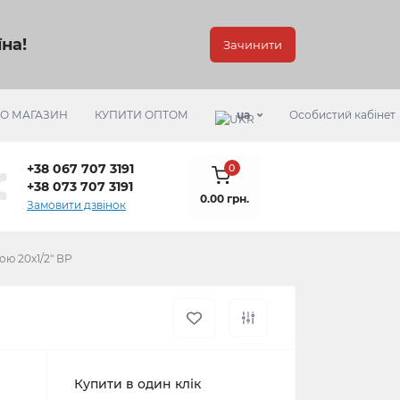
на!
Зачинити
РО МАГАЗИН
КУПИТИ ОПТОМ
ua
Особистий кабінет
+38 067 707 3191
0
+38 073 707 3191
0.00 грн.
Замовити дзвінок
ою 20х1/2" ВР
Купити в один клік