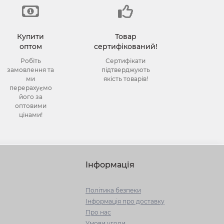
Купити
Товар
оптом
сертифікований!
Робіть
Сертифікати
замовлення та
підтверджують
ми
якість товарів!
перерахуємо
його за
оптовими
цінами!
Інформація
Політика безпеки
Інформація про доставку
Про нас
Умови угоди