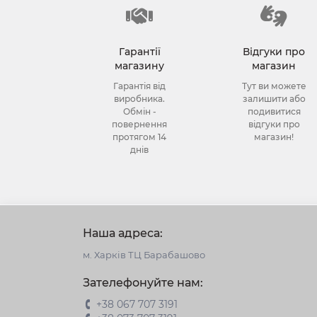
Гарантії
Відгуки про
магазину
магазин
Гарантія від
Тут ви можете
виробника.
залишити або
Обмін -
подивитися
повернення
відгуки про
протягом 14
магазин!
днів
Наша адреса:
м. Харків ТЦ Барабашово
Зателефонуйте нам:
+38 067 707 3191