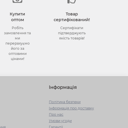
Купити
Товар
оптом
сертифікований!
Робіть
Сертифікати
замовлення та
підтверджують
ми
якість товарів!
перерахуємо
його за
оптовими
цінами!
Інформація
Політика безпеки
Інформація про доставку
Про нас
Умови угоди
ння
Гарантії