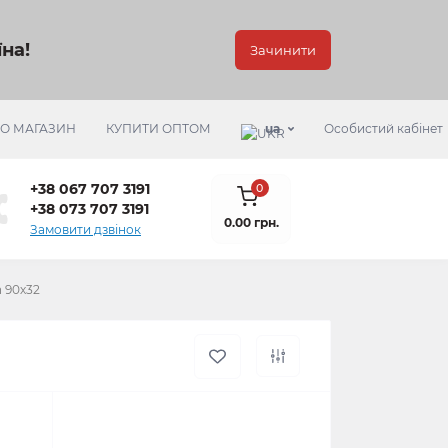
на!
Зачинити
РО МАГАЗИН
КУПИТИ ОПТОМ
ua
Особистий кабінет
+38 067 707 3191
0
+38 073 707 3191
0.00 грн.
Замовити дзвінок
 90х32