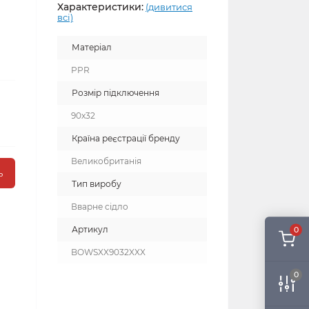
Характеристики:
(дивитися
всі)
Матеріал
PPR
Розмір підключення
90x32
Країна реєстрації бренду
Великобританія
ь
Тип виробу
Вварне сідло
Артикул
0
BOWSXX9032XXX
0