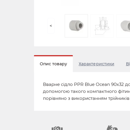
<
Опис товару
Характеристики
В
Вварне сідло PPR Blue Ocean 90х32 д
допомогою такого компактного фітинг
порівняно з використанням трійників 