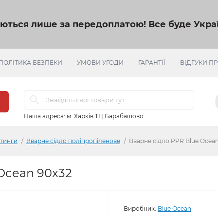
яються лише за передоплатою!
Все буде Украї
ПОЛІТИКА БЕЗПЕКИ
УМОВИ УГОДИ
ГАРАНТІЇ
ВІДГУКИ П
Наша адреса:
м. Харків ТЦ Барабашово
ітинги
Вварне сідло поліпропіленове
Вварне сідло PPR Blue Ocean
Ocean 90х32
Виробник:
Blue Ocean