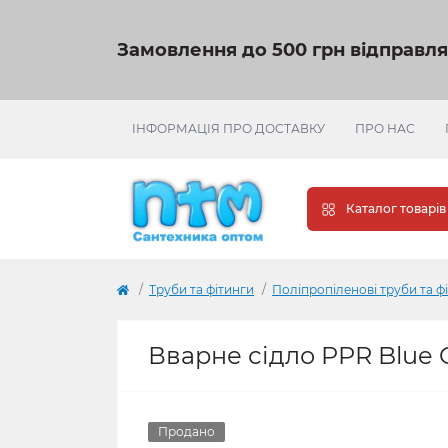
Замовлення до 500 грн відправл
ІНФОРМАЦІЯ ПРО ДОСТАВКУ
ПРО НАС
Каталог товарів
Труби та фітинги
Поліпропіленові труби та ф
Вварне сідло PPR Blue 
Продано