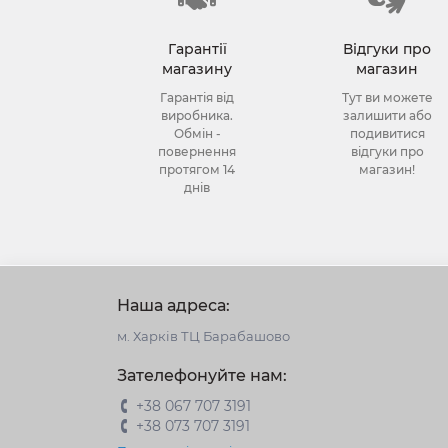
Гарантії
Відгуки про
магазину
магазин
Гарантія від
Тут ви можете
виробника.
залишити або
Обмін -
подивитися
повернення
відгуки про
протягом 14
магазин!
днів
Наша адреса:
м. Харків ТЦ Барабашово
Зателефонуйте нам:
+38 067 707 3191
+38 073 707 3191