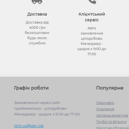
Доставка
Клієнтський
сервіс
Доставка від
4000 грн
Авто
безкоштовно
замовлення
будь-якою
цілодобово.
службою
Менеджер -
щодня з 9:00 до
17:00
Графік роботи
Популярне
Замовлення через сайт
Змішувачі
приймаються - цілодобово
Опалення
Менеджер - щодня з 9:00 до 17:00
Запірна арматура
Труби та фітинги
ntm.ua@ukr.net
Насосне обладна