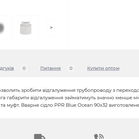
>
ідгуків
0
Питання
0
Купити оптом
озволить зробити відгалуження трубопроводу з переходо
а габарити відгалуження займатимуть значно менше міс
та муфт. Вварне сідло PPR Blue Ocean 90х32 виготовлене