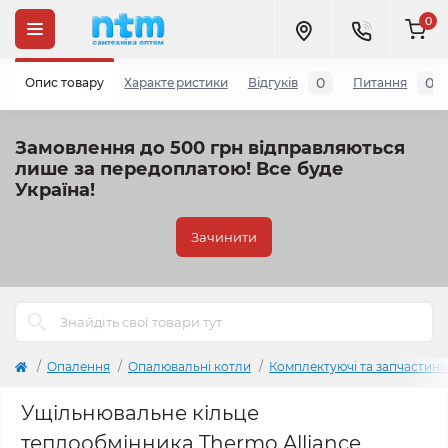
0
0
0
Опис товару
Характеристики
Відгуків
Питання
Замовлення до 500 грн відправляються
лише за передоплатою!
Все буде
Україна!
Зачинити
Опалення
Опалювальні котли
Комплектуючі та запчастини
Ущільнювальне кільце
теплообмінника Thermo Alliance