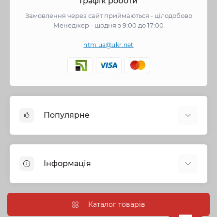
Графік роботи
Замовлення через сайт приймаються - цілодобово
Менеджер - щодня з 9:00 до 17:00
ntm.ua@ukr.net
Популярне
Змішувачі
Опалення
Інформація
Запірна арматура
Труби та фітинги
Політика безпеки
Насосне обладнання
Інформація про доставку
Каталог товарів
Каналізація