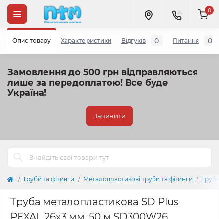
0
0
0
Опис товару
Характеристики
Відгуків
Питання
Замовлення до 500 грн відправляються
лише за передоплатою!
Все буде
Україна!
Зачинити
Труби та фітинги
Металопластикові труби та фітинги
Труба
Труба металопластикова SD Plus
PEXAL 26х3 мм, 50 м SD300W26