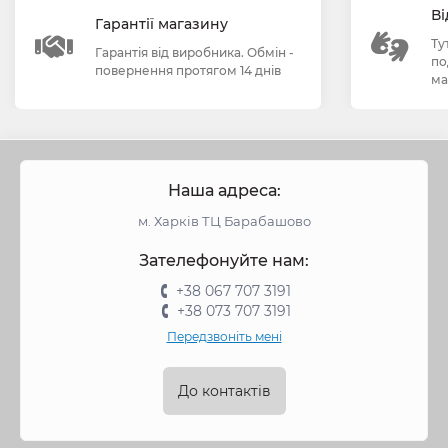
Ві
Гарантії магазину
Ту
Гарантія від виробника. Обмін -
по
повернення протягом 14 днів
ма
Наша адреса:
м. Харків ТЦ Барабашово
Зателефонуйте нам:
+38 067 707 3191
+38 073 707 3191
Передзвоніть мені
До контактів