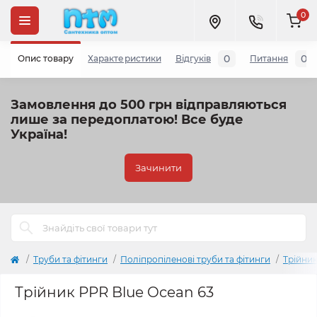
0
0
0
Опис товару
Характеристики
Відгуків
Питання
Замовлення до 500 грн відправляються
лише за передоплатою!
Все буде
Україна!
Зачинити
Труби та фітинги
Поліпропіленові труби та фітинги
Трійник
Трійник PPR Blue Ocean 63