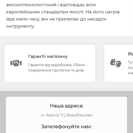
високотехнологічний і відповідає всім
європейським стандартам якості. На його нагрів
йде мало часу, він не прилипає до насадок
інструменту.
Ві
Гарантії магазину
Ту
Гарантія від виробника. Обмін -
по
повернення протягом 14 днів
ма
Наша адреса:
м. Харків ТЦ Барабашово
Зателефонуйте нам: