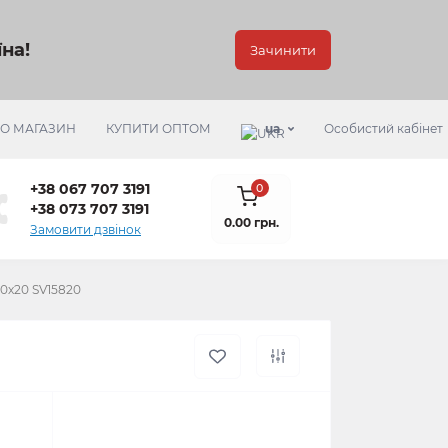
на!
Зачинити
РО МАГАЗИН
КУПИТИ ОПТОМ
ua
Особистий кабінет
+38 067 707 3191
0
+38 073 707 3191
0.00 грн.
Замовити дзвінок
20х20 SV15820