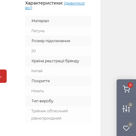
Характеристики:
(дивитися
всі)
Матеріал
Латунь
Розмір підключення
20
Країна реєстрації бренду
Китай
ь
Покриття
0
Нікель
Тип виробу
0
Трійник обтискний
рівнопрохідний
0