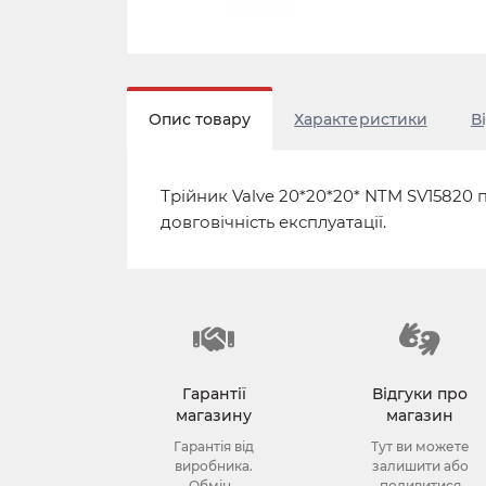
Опис товару
Характеристики
В
Трійник Valve 20*20*20* NTM SV15820
довговічність експлуатації.
Гарантії
Відгуки про
магазину
магазин
Гарантія від
Тут ви можете
виробника.
залишити або
Обмін -
подивитися