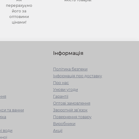
перерахуємо
його за
оптовими
цінами!
Інформація
Політика безпеки
Інформація про доставку
Про нас
Умови угоди
ння
Гарантії
Оптові замовлення
кси та ванни
Зворотній зв’язок
іка
Повернення товару
Виробники
ї води
Акції
нної