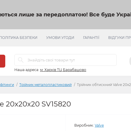
яються лише за передоплатою!
Все буде Украї
ПОЛІТИКА БЕЗПЕКИ
УМОВИ УГОДИ
ГАРАНТІЇ
ВІДГУКИ П
Наша адреса:
м. Харків ТЦ Барабашово
 фітинги
Трійник металопластиковий
Трійник обтискний Valve 20х
e 20х20х20 SV15820
Виробник:
Valve