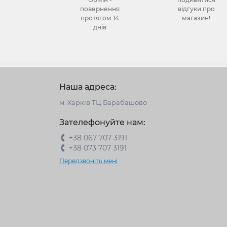
повернення
відгуки про
протягом 14
магазин!
днів
Наша адреса:
м. Харків ТЦ Барабашово
Зателефонуйте нам:
+38 067 707 3191
+38 073 707 3191
Передзвоніть мені