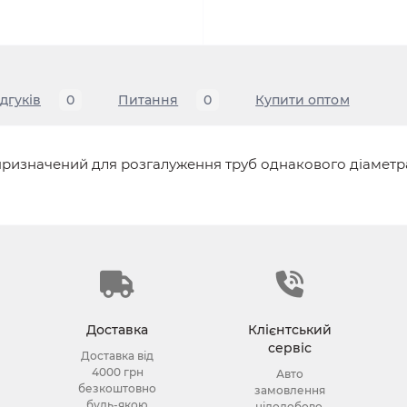
ідгуків
0
Питання
0
Купити оптом
 призначений для розгалуження труб однакового діаметра
Доставка
Клієнтський
сервіс
Доставка від
4000 грн
Авто
безкоштовно
замовлення
будь-якою
цілодобово.