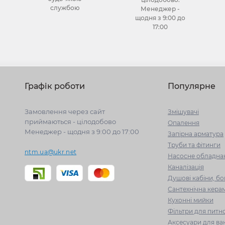
службою
Менеджер -
щодня з 9:00 до
17:00
Графік роботи
Популярне
Замовлення через сайт
Змішувачі
приймаються - цілодобово
Опалення
Менеджер - щодня з 9:00 до 17:00
Запірна арматура
Труби та фітинги
ntm.ua@ukr.net
Насосне обладна
Каналізація
Душові кабіни, бо
Сантехнічна керам
Кухонні мийки
Фільтри для питно
Аксесуари для ва