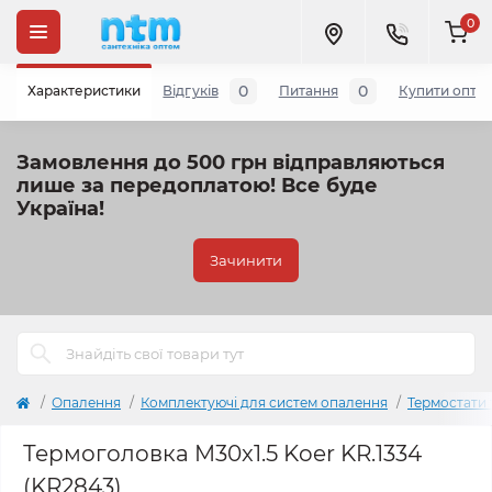
0
0
0
Характеристики
Відгуків
Питання
Купити опто
Замовлення до 500 грн відправляються
лише за передоплатою!
Все буде
Україна!
Зачинити
Опалення
Комплектуючі для систем опалення
Термостати 
Термоголовка M30x1.5 Koer KR.1334
(KR2843)