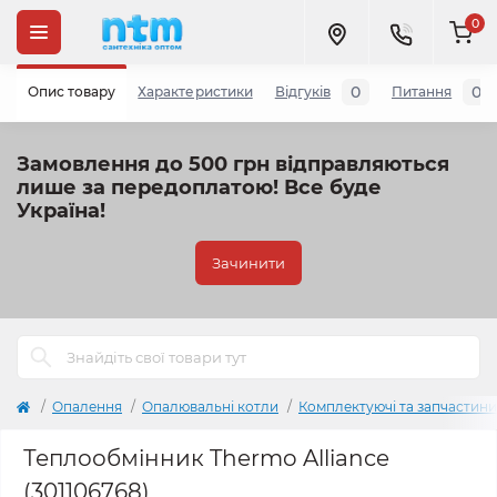
0
0
0
Опис товару
Характеристики
Відгуків
Питання
Замовлення до 500 грн відправляються
лише за передоплатою!
Все буде
Україна!
Зачинити
Опалення
Опалювальні котли
Комплектуючі та запчастини
Теплообмінник Thermo Alliance
(301106768)