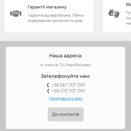
Ві
Гарантії магазину
Ту
Гарантія від виробника. Обмін -
по
повернення протягом 14 днів
ма
Наша адреса:
м. Харків ТЦ Барабашово
Зателефонуйте нам:
+38 067 707 3191
+38 073 707 3191
Передзвоніть мені
До контактів