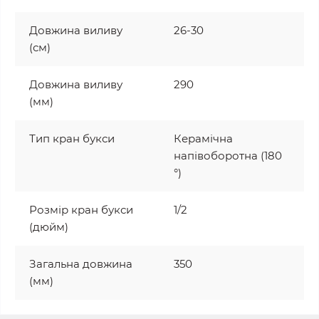
Довжина виливу
26-30
(см)
Довжина виливу
290
(мм)
Тип кран букси
Керамічна
напівоборотна (180
°)
Розмір кран букси
1/2
(дюйм)
Загальна довжина
350
(мм)