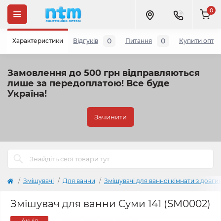
0
0
0
Характеристики
Відгуків
Питання
Купити опто
Замовлення до 500 грн відправляються
лише за передоплатою!
Все буде
Україна!
Зачинити
Змішувачі
Для ванни
Змішувачі для ванної кімнати з довг
Змішувач для ванни Суми 141 (SM0002)
Акція