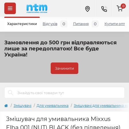
0
0
0
Характеристики
Відгуків
Питання
Купити опто
Замовлення до 500 грн відправляються
лише за передоплатою!
Все буде
Україна!
Зачинити
Змішувачі
Для умивальника
Змішувачі для умивальника ни
Змішувач для умивальника Mixxus
Elba 001 (NUT) BLACK (без підведення)