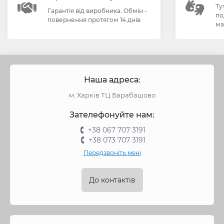
Ту
Гарантія від виробника. Обмін -
по
повернення протягом 14 днів
ма
Наша адреса:
м. Харків ТЦ Барабашово
Зателефонуйте нам:
+38 067 707 3191
+38 073 707 3191
Передзвоніть мені
До контактів