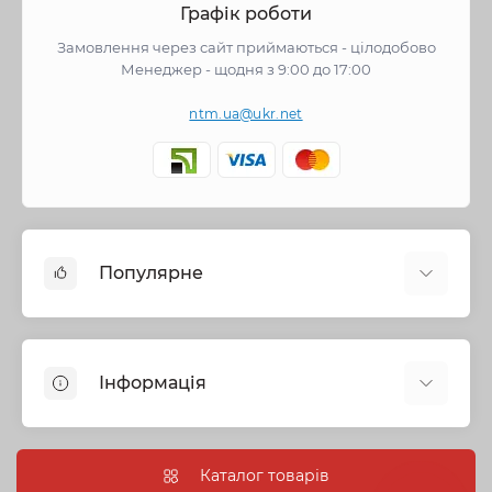
Графік роботи
Замовлення через сайт приймаються - цілодобово
Менеджер - щодня з 9:00 до 17:00
ntm.ua@ukr.net
Популярне
Змішувачі
Опалення
Інформація
Запірна арматура
Труби та фітинги
Політика безпеки
Насосне обладнання
Інформація про доставку
Каталог товарів
Каналізація