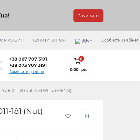
на!
Зачинити
РО МАГАЗИН
КУПИТИ ОПТОМ
ua
Особистий кабінет
+38 067 707 3191
0
+38 073 707 3191
0.00 грн.
Замовити дзвінок
UB 011-181 (Nut) Refl.White (MI6423)
1-181 (Nut)