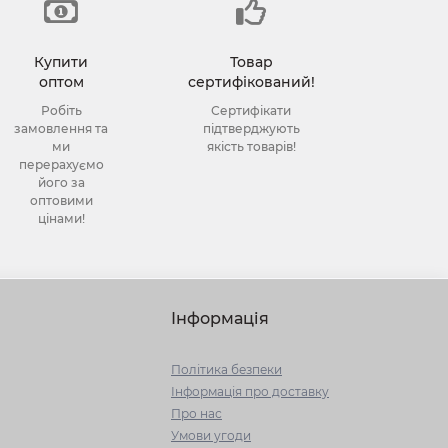
Купити
Товар
оптом
сертифікований!
Робіть
Сертифікати
замовлення та
підтверджують
ми
якість товарів!
перерахуємо
його за
оптовими
цінами!
Інформація
Політика безпеки
Інформація про доставку
Про нас
Умови угоди