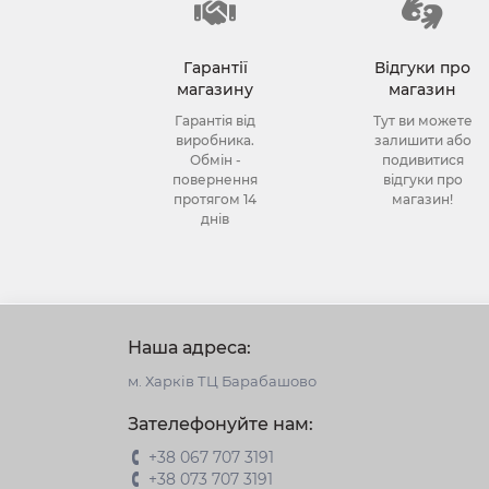
Гарантії
Відгуки про
магазину
магазин
Гарантія від
Тут ви можете
виробника.
залишити або
Обмін -
подивитися
повернення
відгуки про
протягом 14
магазин!
днів
Наша адреса:
м. Харків ТЦ Барабашово
Зателефонуйте нам:
+38 067 707 3191
+38 073 707 3191