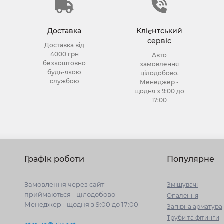
Доставка
Клієнтський
сервіс
Доставка від
4000 грн
Авто
безкоштовно
замовлення
будь-якою
цілодобово.
службою
Менеджер -
щодня з 9:00 до
17:00
Графік роботи
Популярне
Замовлення через сайт
Змішувачі
приймаються - цілодобово
Опалення
Менеджер - щодня з 9:00 до 17:00
Запірна арматура
Труби та фітинги