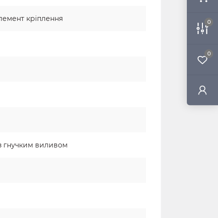
елемент кріплення
0
0
 з гнучким виливом