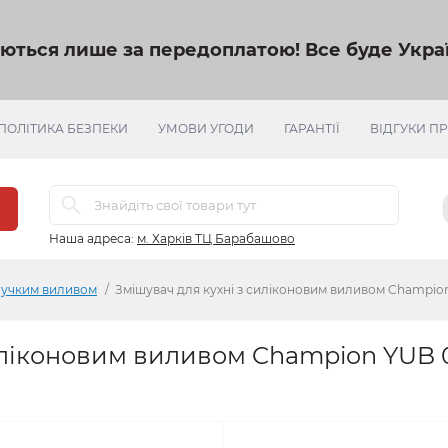
яються лише за передоплатою!
Все буде Украї
ПОЛІТИКА БЕЗПЕКИ
УМОВИ УГОДИ
ГАРАНТІЇ
ВІДГУКИ П
Наша адреса:
м. Харків ТЦ Барабашово
гнучким виливом
Змішувач для кухні з силіконовим виливом Champion Y
иліконовим виливом Champion YUB 01