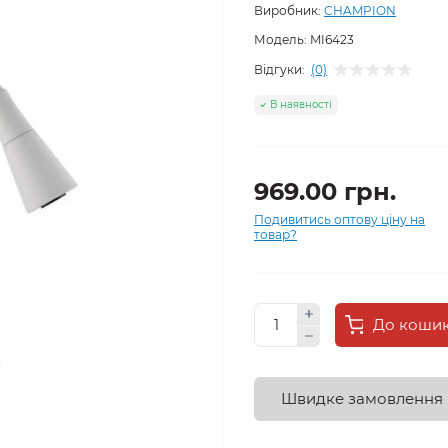
Виробник:
CHAMPION
Модель:
MI6423
Відгуки:
(0)
В наявності
969.00 грн.
Подивитись оптову ціну на
товар?
До коши
Швидке замовлення