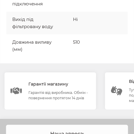
підключення
Вихід під
Ні
фільтровану воду
Довжина виливу
510
(мм)
Ві
Гарантії магазину
Ту
Гарантія від виробника. Обмін -
по
повернення протягом 14 днів
ма
Наша адреса: