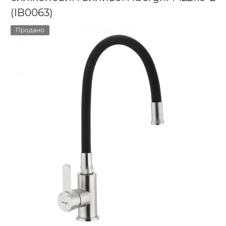
(IB0063)
Продано