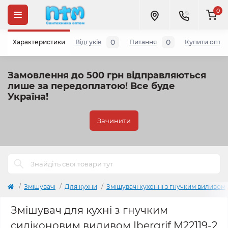
0
0
0
Характеристики
Відгуків
Питання
Купити опто
Замовлення до 500 грн відправляються
лише за передоплатою!
Все буде
Україна!
Зачинити
Змішувачі
Для кухни
Змішувачі кухонні з гнучким виливом
Змішувач для кухні з гнучким
силіконовим виливом Ibergrif M22119-2