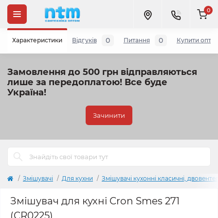
0
0
0
Характеристики
Відгуків
Питання
Купити опто
Замовлення до 500 грн відправляються
лише за передоплатою!
Все буде
Україна!
Зачинити
Змішувачі
Для кухни
Змішувачі кухонні класичні, двовенте
Змішувач для кухні Cron Smes 271
(CR0225)