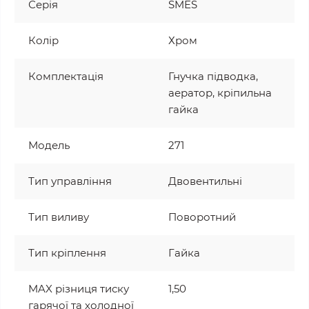
Серія
SMES
Колір
Хром
Комплектація
Гнучка підводка,
аератор, кріпильна
гайка
Модель
271
Тип управління
Двовентильні
Тип виливу
Поворотний
Тип кріплення
Гайка
MAX різниця тиску
1,50
гарячої та холодної