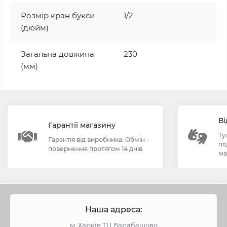
Розмір кран букси
1/2
(дюйм)
Загальна довжина
230
(мм)
Ві
Гарантії магазину
Ту
Гарантія від виробника. Обмін -
по
повернення протягом 14 днів
ма
Наша адреса:
м. Харків ТЦ Барабашово