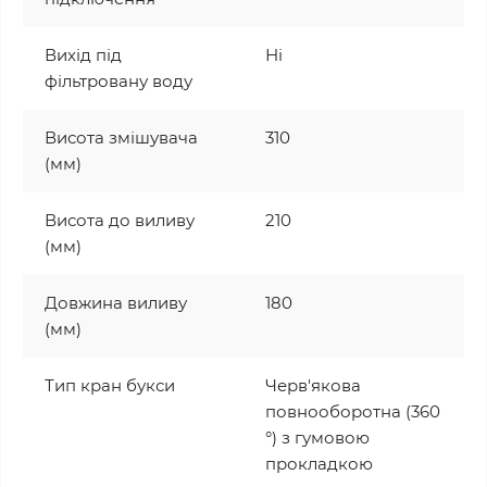
Вихід під
Ні
фільтровану воду
Висота змішувача
310
(мм)
Висота до виливу
210
(мм)
Довжина виливу
180
(мм)
Тип кран букси
Черв'якова
повнооборотна (360
°) з гумовою
прокладкою