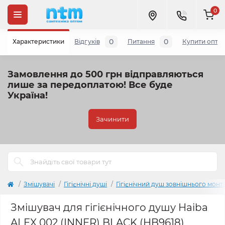
0
0
0
Характеристики
Відгуків
Питання
Купити опто
Замовлення до 500 грн відправляються
лише за передоплатою!
Все буде
Україна!
Зачинити
Змішувачі
Гігієнічні душі
Гігієнічний душ зовнішнього монт
Змішувач для гігієнічного душу Haiba
ALEX 002 (INNER) BLACK (HB9618)