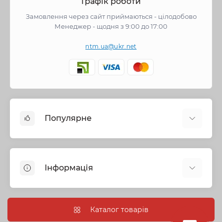
Графік роботи
Замовлення через сайт приймаються - цілодобово
Менеджер - щодня з 9:00 до 17:00
ntm.ua@ukr.net
Популярне
Змішувачі
Опалення
Інформація
Запірна арматура
Труби та фітинги
Політика безпеки
Насосне обладнання
Інформація про доставку
Каталог товарів
Каналізація