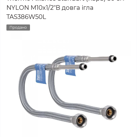
NYLON M10x1/2"В довга ігла
TAS386W50L
Продано