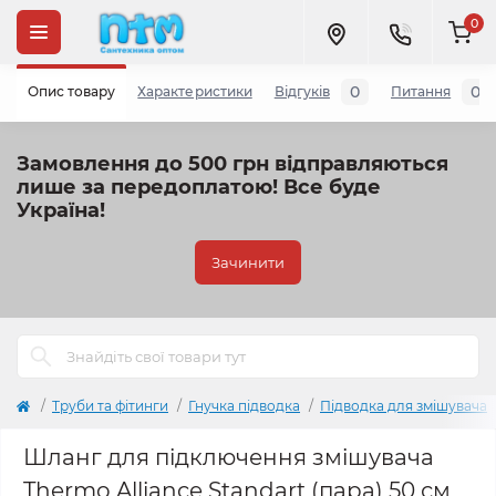
0
0
0
Опис товару
Характеристики
Відгуків
Питання
Замовлення до 500 грн відправляються
лише за передоплатою!
Все буде
Україна!
Зачинити
Труби та фітинги
Гнучка підводка
Підводка для змішувача
Шланг для підключення змішувача
Thermo Alliance Standart (пара) 50 см