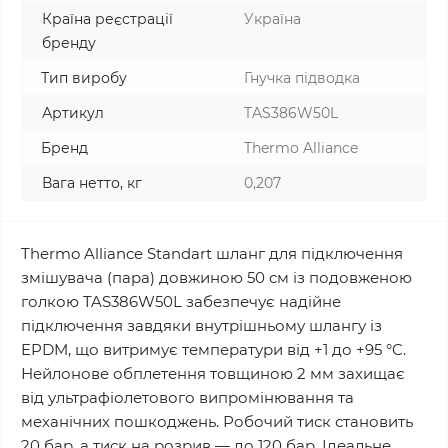
Країна реєстрації
Україна
бренду
Тип виробу
Гнучка підводка
Артикул
TAS386W50L
Бренд
Thermo Alliance
Вага нетто, кг
0,207
Thermo Alliance Standart шланг для підключення
змішувача (пара) довжиною 50 см із подовженою
голкою TAS386W50L забезпечує надійне
підключення завдяки внутрішньому шлангу із
EPDM, що витримує температури від +1 до +95 °C.
Нейлонове обплетення товщиною 2 мм захищає
від ультрафіолетового випромінювання та
механічних пошкоджень. Робочий тиск становить
20 бар, а тиск на розрив — до 120 бар. Ідеальне