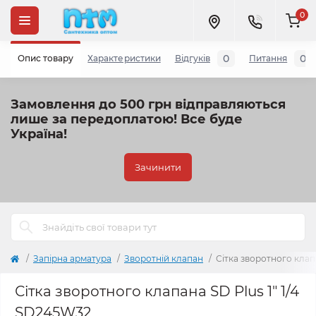
0
0
0
Опис товару
Характеристики
Відгуків
Питання
Замовлення до 500 грн відправляються
лише за передоплатою!
Все буде
Україна!
Зачинити
Запірна арматура
Зворотній клапан
Сітка зворотного клап
Сітка зворотного клапана SD Plus 1" 1/4
SD245W32