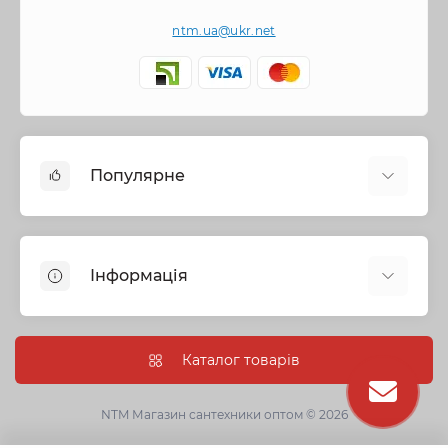
ntm.ua@ukr.net
Популярне
Змішувачі
Опалення
Інформація
Запірна арматура
Труби та фітинги
Політика безпеки
Насосне обладнання
Інформація про доставку
Каталог товарів
Каналізація
Про нас
Душові кабіни, бокси та ванни
Умови угоди
NTM Магазин сантехники оптом © 2026
Сантехнічна кераміка
Гарантії