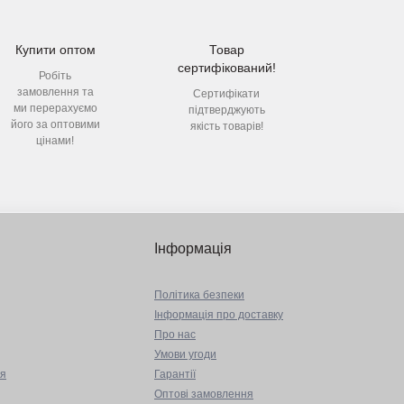
Купити оптом
Товар
сертифікований!
Робіть
замовлення та
Сертифікати
ми перерахуємо
підтверджують
його за оптовими
якість товарів!
цінами!
Інформація
Політика безпеки
Інформація про доставку
Про нас
Умови угоди
ня
Гарантії
Оптові замовлення