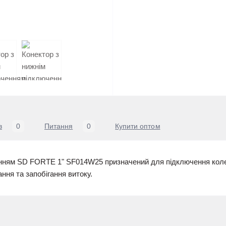
в
0
Питання
0
Купити оптом
енням SD FORTE 1" SF014W25 призначений для підключення коле
ння та запобігання витоку.