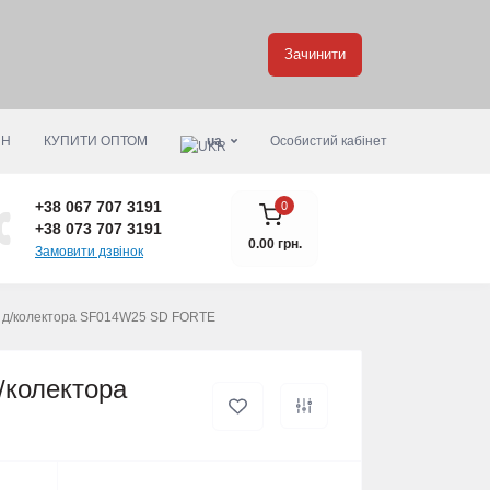
Зачинити
ИН
КУПИТИ ОПТОМ
ua
Особистий кабінет
+38 067 707 3191
0
+38 073 707 3191
0.00 грн.
Замовити дзвінок
"з д/колектора SF014W25 SD FORTE
/колектора