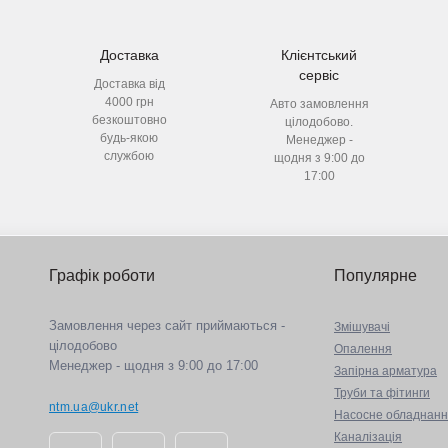
Доставка
Клієнтський
сервіс
Доставка від
4000 грн
Авто замовлення
безкоштовно
цілодобово.
будь-якою
Менеджер -
службою
щодня з 9:00 до
17:00
Графік роботи
Популярне
Замовлення через сайт приймаються -
Змішувачі
цілодобово
Опалення
Менеджер - щодня з 9:00 до 17:00
Запірна арматура
Труби та фітинги
ntm.ua@ukr.net
Насосне обладнан
Каналізація