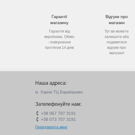
Гарантії
Відгуки про
магазину
магазин
Гарантія від
Тут ви можете
виробника. Обмін
залишити або
- повернення
подивитися
протягом 14 днів
відгуки про
магазин!
Наша адреса:
м. Харків ТЦ Барабашово
Зателефонуйте нам:
+38 067 707 3191
+38 073 707 3191
Передзвоніть мені