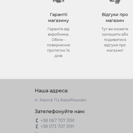
Гарантії
Відгуки про
магазину
магазин
Гарантія від
Тут ви можете
виробника.
залишити або
Обмін -
подивитися
повернення
відгуки про
протягом 14
магазин!
днів
Наша адреса:
м. Харків ТЦ Барабашово
Зателефонуйте нам:
+38 067 707 3191
+38 073 707 3191