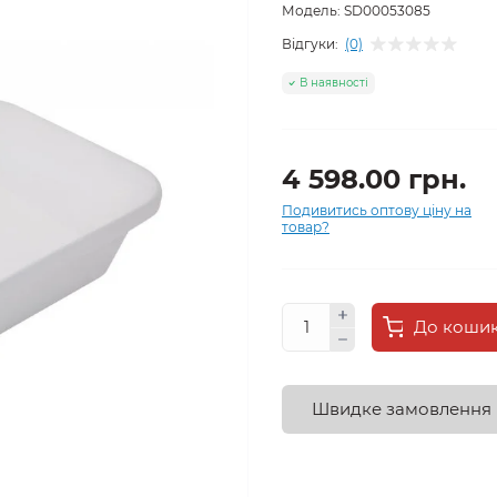
Модель:
SD00053085
Відгуки:
(0)
В наявності
4 598.00 грн.
Подивитись оптову ціну на
товар?
До коши
Швидке замовлення