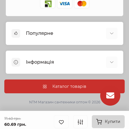
Популярне
Змішувачі
Опалення
Інформація
Запірна арматура
Труби та фітинги
Політика безпеки
Насосне обладнання
Інформація про доставку
Каталог товарів
Каналізація
Про нас
Душові кабіни, бокси та ванни
Умови угоди
NTM Магазин сантехники оптом © 2026
Сантехнічна кераміка
Гарантії
Кухонні мийки
Оптові замовлення
71.40 грн.
Фільтри для питної води
Купити
60.69 грн.
Зворотній зв’язок