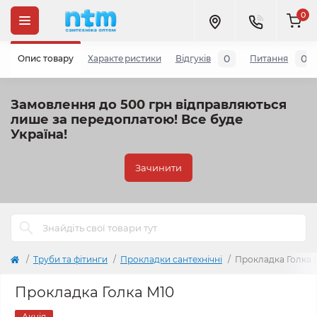
0
0
0
Опис товару
Характеристики
Відгуків
Питання
Замовлення до 500 грн відправляються
лише за передоплатою!
Все буде
Україна!
Зачинити
Труби та фітинги
Прокладки сантехнічні
Прокладка Голка М1
Прокладка Голка М10
Акція