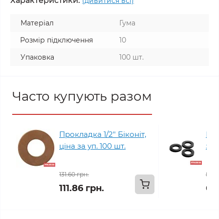
Характеристики:
(дивитися всі)
Матеріал
Гума
Розмір підключення
10
Упаковка
100 шт.
Часто купують разом
Прокладка 1/2" Біконіт,
Про
ціна за уп. 100 шт.
за 
131.60 грн.
81.2
111.86 грн.
69