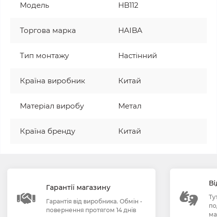
Модель
HB112
Торгова марка
HAIBA
Тип монтажу
Настінний
Країна виробник
Китай
Матеріал виробу
Метал
Країна бренду
Китай
Ві
Гарантії магазину
Ту
Гарантія від виробника. Обмін -
по
повернення протягом 14 днів
ма