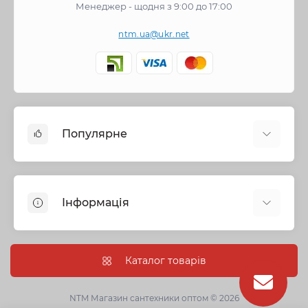
Менеджер - щодня з 9:00 до 17:00
ntm.ua@ukr.net
Популярне
Змішувачі
Опалення
Інформація
Запірна арматура
Труби та фітинги
Політика безпеки
Насосне обладнання
Інформація про доставку
Каталог товарів
Каналізація
Про нас
Душові кабіни, бокси та ванни
Умови угоди
NTM Магазин сантехники оптом © 2026
Сантехнічна кераміка