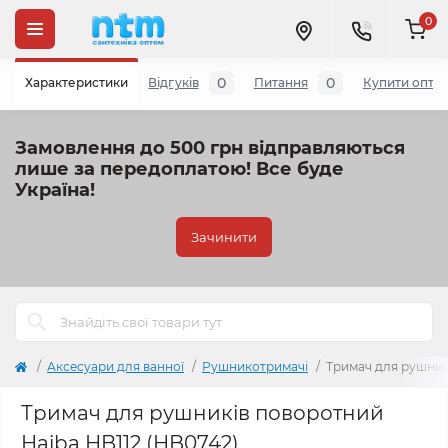
0
0
0
Характеристики
Відгуків
Питання
Купити опто
Замовлення до 500 грн відправляються
лише за передоплатою!
Все буде
Україна!
Зачинити
Аксесуари для ванної
Рушникотримачі
Тримач для рушник
Тримач для рушників поворотний
Haiba HB112 (HB0742)