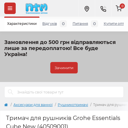
0
0
0
Характеристики
Відгуків
Питання
Купити опто
Замовлення до 500 грн відправляються
лише за передоплатою!
Все буде
Україна!
Зачинити
Аксесуари для ванної
Рушникотримачі
Тримач для рушникі
Тримач для рушників Grohe Essentials
Cube New (40509001)