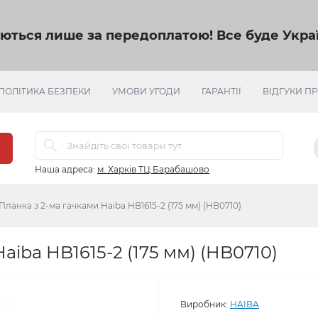
яються лише за передоплатою!
Все буде Украї
ПОЛІТИКА БЕЗПЕКИ
УМОВИ УГОДИ
ГАРАНТІЇ
ВІДГУКИ П
Наша адреса:
м. Харків ТЦ Барабашово
Планка з 2-ма гачками Haiba HB1615-2 (175 мм) (HB0710)
aiba HB1615-2 (175 мм) (HB0710)
Виробник:
HAIBA