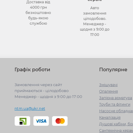
Доставка від
4000 грн
Авто
безкоштовно
замовлення
будь-якою
цілодобово.
службою
Менеджер -
щодня з 9:00 до
17:00
Графік роботи
Популярне
Замовлення через сайт
Змішувачі
приймаються - цілодобово
Опалення
Менеджер - щодня з 9:00 до 17:00
Запірна арматура
Труби та фітинги
ntm.ua@ukr.net
Насосне обладна
Каналізація
Душові кабіни, бо
Сантехнічна керам