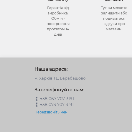
Гарантія від
Тут ви можете
виробника.
залишити або
Обмін -
подивитися
повернення
відгуки про
протягом 14
магазин!
днів
Наша адреса:
м. Харків ТЦ Барабашово
Зателефонуйте нам:
+38 067 707 3191
+38 073 707 3191
Передзвоніть мені