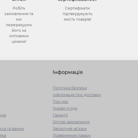
Робіть
Сертифікати
замовлення та
підтверджують
ми
якість товарів!
перерахуємо
його за
оптовими
цінами!
Інформація
Політика безпеки
Інформація про доставку
Про нас
Умови угоди
ння
Гарантії
Оптові замовлення
кси та ванни
Зворотній зв’язок
іка
Повернення товару