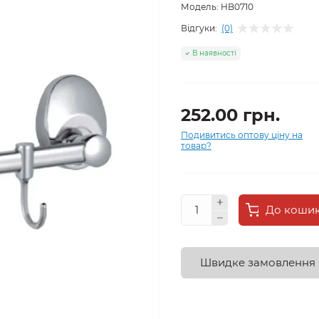
Модель:
HB0710
Відгуки:
(0)
В наявності
252.00 грн.
Подивитись оптову ціну на
товар?
До коши
Швидке замовлення