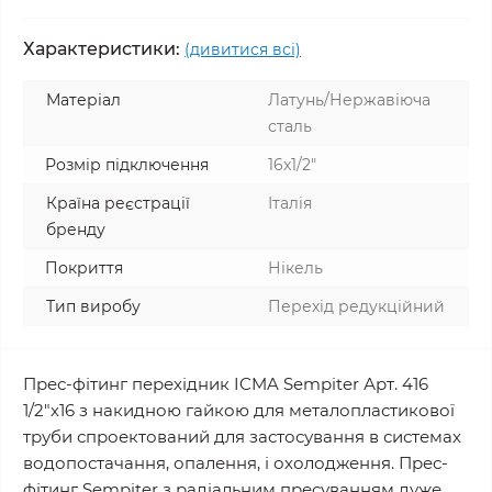
Характеристики:
(дивитися всі)
Матеріал
Латунь/Нержавіюча
сталь
Розмір підключення
16x1/2"
Країна реєстрації
Італія
бренду
Покриття
Нікель
Тип виробу
Перехід редукційний
Прес-фітинг перехідник ICMA Sempiter Арт. 416
1/2"х16 з накидною гайкою для металопластикової
труби спроектований для застосування в системах
водопостачання, опалення, і охолодження. Прес-
фітинг Sempiter з радіальним пресуванням дуже