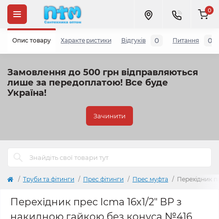
0
0
0
Опис товару
Характеристики
Відгуків
Питання
Замовлення до 500 грн відправляються
лише за передоплатою!
Все буде
Україна!
Зачинити
Труби та фітинги
Прес фітинги
Прес муфта
Перехідник п
Перехідник прес Icma 16х1/2" ВР з
накидною гайкою без конуса №416