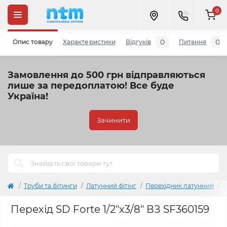
0
0
0
Опис товару
Характеристики
Відгуків
Питання
Замовлення до 500 грн відправляються
лише за передоплатою!
Все буде
Україна!
Зачинити
Труби та фітинги
Латунний фітінг
Перехідник латунний
П
Перехід SD Forte 1/2"х3/8" ВЗ SF360159