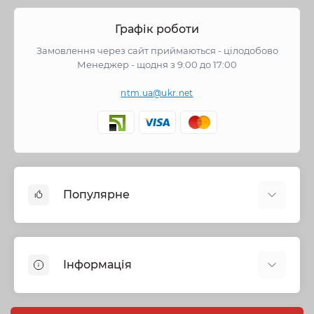
Графік роботи
Замовлення через сайт приймаються - цілодобово
Менеджер - щодня з 9:00 до 17:00
ntm.ua@ukr.net
Популярне
Змішувачі
Опалення
Інформація
Запірна арматура
Труби та фітинги
Політика безпеки
Насосне обладнання