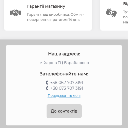
Ві
Гарантії магазину
Ту
Гарантія від виробника. Обмін -
по
повернення протягом 14 днів
ма
Наша адреса:
м. Харків ТЦ Барабашово
Зателефонуйте нам:
+38 067 707 3191
+38 073 707 3191
Передзвоніть мені
До контактів