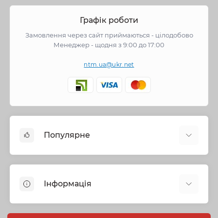
Графік роботи
Замовлення через сайт приймаються - цілодобово
Менеджер - щодня з 9:00 до 17:00
ntm.ua@ukr.net
Популярне
Змішувачі
Опалення
Інформація
Запірна арматура
Труби та фітинги
Політика безпеки
Насосне обладнання