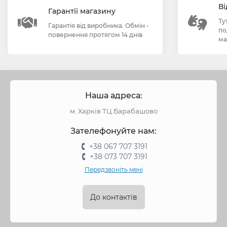
Ві
Гарантії магазину
Ту
Гарантія від виробника. Обмін -
по
повернення протягом 14 днів
ма
Наша адреса:
м. Харків ТЦ Барабашово
Зателефонуйте нам:
+38 067 707 3191
+38 073 707 3191
Передзвоніть мені
До контактів