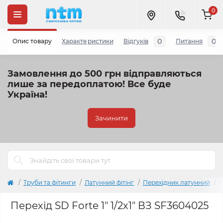
0
0
0
Опис товару
Характеристики
Відгуків
Питання
Замовлення до 500 грн відправляються
лише за передоплатою!
Все буде
Україна!
Зачинити
Труби та фітинги
Латунний фітінг
Перехідник латунний
П
Перехід SD Forte 1" 1/2х1" ВЗ SF3604025