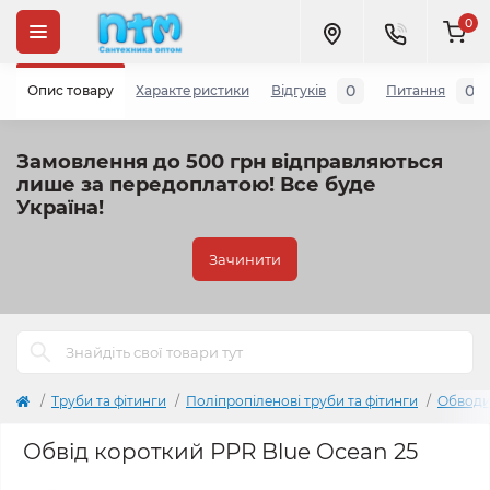
0
0
0
Опис товару
Характеристики
Відгуків
Питання
Замовлення до 500 грн відправляються
лише за передоплатою!
Все буде
Україна!
Зачинити
Труби та фітинги
Поліпропіленові труби та фітинги
Обводи
Обвід короткий PPR Blue Ocean 25