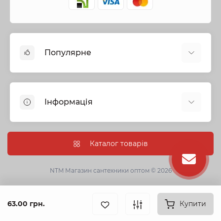
Популярне
Змішувачі
Опалення
Інформація
Запірна арматура
Труби та фітинги
Політика безпеки
Насосне обладнання
Інформація про доставку
Каталог товарів
Каналізація
Про нас
Душові кабіни, бокси та ванни
Умови угоди
NTM Магазин сантехники оптом © 2026
Сантехнічна кераміка
Гарантії
Кухонні мийки
Оптові замовлення
63.00 грн.
Фільтри для питної води
Купити
Зворотній зв’язок
Аксесуари для ванної