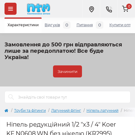
0
0
0
Характеристики
Відгуків
Питання
Купити опто
Замовлення до 500 грн відправляються
лише за передоплатою!
Все буде
Україна!
Зачинити
Труби та фітинги
Латунний фітінг
Ніпель латунний
Ніпел
Ніпель редукційний 1/2 "х3 / 4" Koer
KF.N0608.WN без нікелю (KR2995)