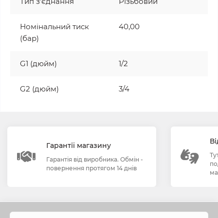
Тип з'єднання
Різьбовий
Номінальний тиск
40,00
(бар)
G1 (дюйм)
1/2
G2 (дюйм)
3/4
Ві
Гарантії магазину
Ту
Гарантія від виробника. Обмін -
по
повернення протягом 14 днів
ма