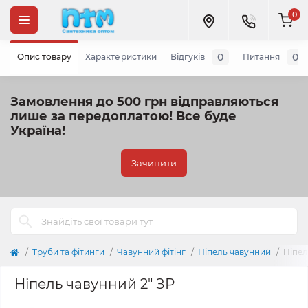
0
0
0
Опис товару
Характеристики
Відгуків
Питання
Замовлення до 500 грн відправляються
лише за передоплатою!
Все буде
Україна!
Зачинити
Труби та фітинги
Чавунний фітінг
Ніпель чавунний
Ніпел
Ніпель чавунний 2" ЗР