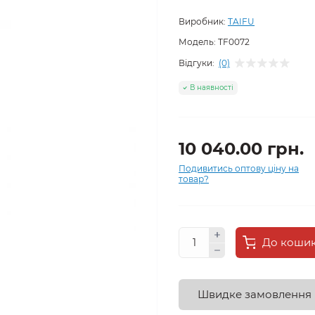
Виробник:
TAIFU
Модель:
TF0072
Відгуки:
(0)
В наявності
10 040.00 грн.
Подивитись оптову ціну на
товар?
До коши
Швидке замовлення