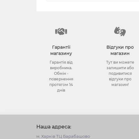
Гарантії
Відгуки про
магазину
магазин
Гарантія від
Тут ви можете
виробника.
залишити або
Обмін -
подивитися
повернення
відгуки про
протягом 14
магазин!
днів
Наша адреса:
м. Харків ТЦ Барабашово