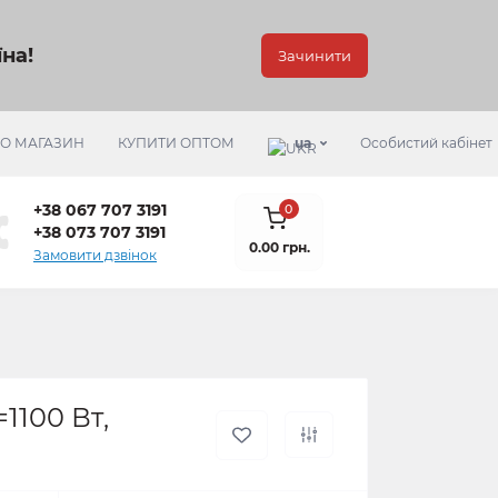
на!
Зачинити
РО МАГАЗИН
КУПИТИ ОПТОМ
ua
Особистий кабінет
+38 067 707 3191
0
+38 073 707 3191
0.00 грн.
Замовити дзвінок
1100 Вт,