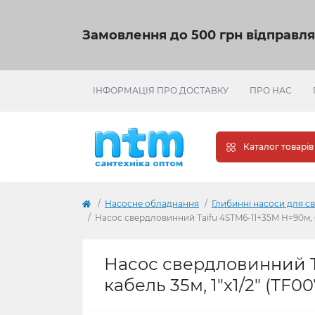
Замовлення до 500 грн відправл
ІНФОРМАЦІЯ ПРО ДОСТАВКУ
ПРО НАС
Каталог товарів
Насосне обладнання
Глибинні насоси для с
Насос свердловинний Taifu 4STM6-11+35M Н=90м, Q=6
Насос свердловинний Ta
кабель 35м, 1"x1/2" (TF00