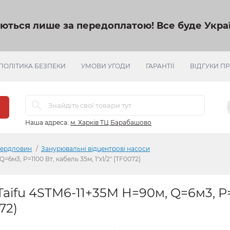
яються лише за передоплатою!
Все буде Украї
ПОЛІТИКА БЕЗПЕКИ
УМОВИ УГОДИ
ГАРАНТІЇ
ВІДГУКИ П
Наша адреса:
м. Харків ТЦ Барабашово
вердловин
Занурювальні відцентрові насоси
м3, Р=1100 Вт, кабель 35м, 1"x1/2" (TF0072)
ifu 4STM6-11+35M Н=90м, Q=6м3, Р=
72)