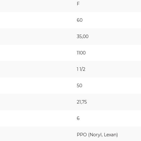
F
60
35,00
1100
1 1/2
50
21,75
6
PPO (Noryl, Lexan)