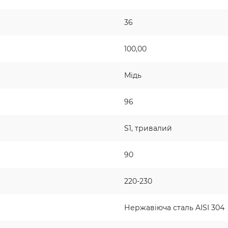
36
100,00
Мідь
96
S1, тривалий
90
220-230
Нержавіюча сталь AISI 304