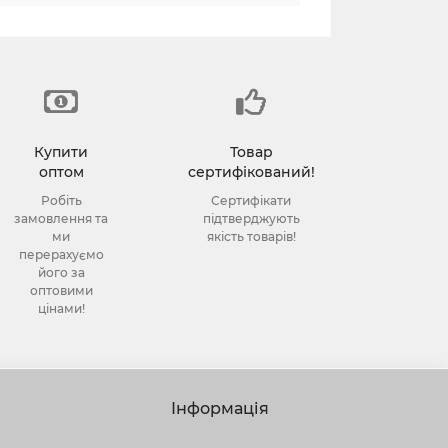
Купити
Товар
оптом
сертифікований!
Робіть
Сертифікати
замовлення та
підтверджують
ми
якість товарів!
перерахуємо
його за
оптовими
цінами!
Інформація