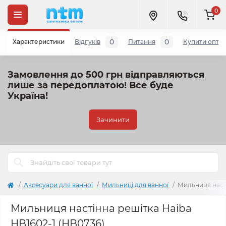
0
0
0
Характеристики
Відгуків
Питання
Купити опто
Замовлення до 500 грн відправляються
лише за передоплатою!
Все буде
Україна!
Зачинити
Аксесуари для ванної
Мильниці для ванної
Мильниця насті
Мильниця настінна решітка Haiba
HB1602-1 (HB0736)