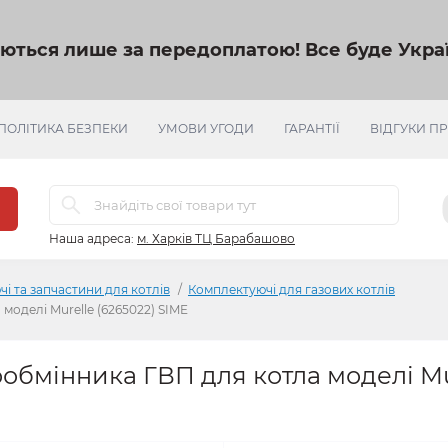
яються лише за передоплатою!
Все буде Украї
ПОЛІТИКА БЕЗПЕКИ
УМОВИ УГОДИ
ГАРАНТІЇ
ВІДГУКИ П
Наша адреса:
м. Харків ТЦ Барабашово
і та запчастини для котлів
Комплектуючі для газових котлів
моделі Murelle (6265022) SIME
ообмінника ГВП для котла моделі Mu