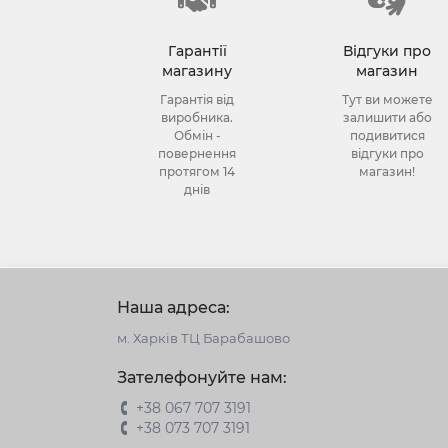
Гарантії
Відгуки про
магазину
магазин
Гарантія від
Тут ви можете
виробника.
залишити або
Обмін -
подивитися
повернення
відгуки про
протягом 14
магазин!
днів
Наша адреса:
м. Харків ТЦ Барабашово
Зателефонуйте нам:
+38 067 707 3191
+38 073 707 3191