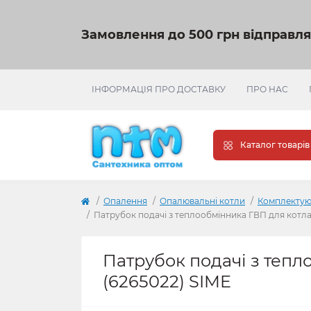
Замовлення до 500 грн відправл
ІНФОРМАЦІЯ ПРО ДОСТАВКУ
ПРО НАС
Каталог товарів
Опалення
Опалювальні котли
Комплектуюч
Патрубок подачі з теплообмінника ГВП для котла 
Патрубок подачі з тепл
(6265022) SIME