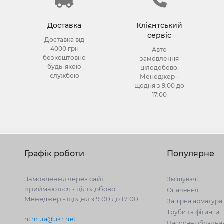
Доставка
Клієнтський
сервіс
Доставка від
4000 грн
Авто
безкоштовно
замовлення
будь-якою
цілодобово.
службою
Менеджер -
щодня з 9:00 до
17:00
Графік роботи
Популярне
Замовлення через сайт
Змішувачі
приймаються - цілодобово
Опалення
Менеджер - щодня з 9:00 до 17:00
Запірна арматура
Труби та фітинги
ntm.ua@ukr.net
Насосне обладна