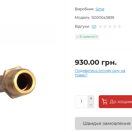
Виробник:
Sime
Модель:
SD00043895
Відгуки:
(0)
В наявності
930.00 грн.
Подивитись оптову ціну на
товар?
До коши
Швидке замовлення