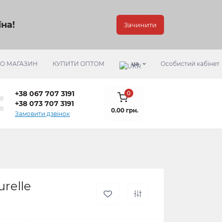
на!
Зачинити
РО МАГАЗИН
КУПИТИ ОПТОМ
ua
Особистий кабінет
+38 067 707 3191
0
+38 073 707 3191
0.00 грн.
Замовити дзвінок
relle