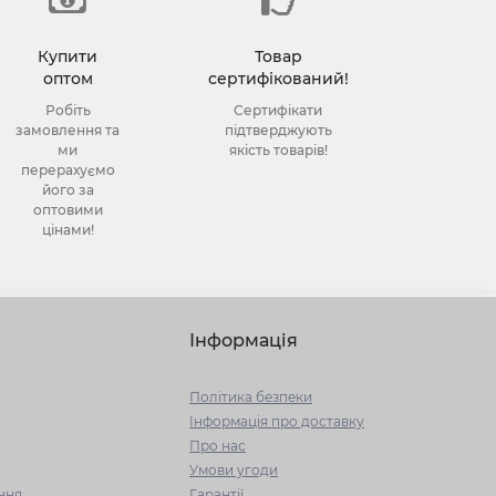
Купити
Товар
оптом
сертифікований!
Робіть
Сертифікати
замовлення та
підтверджують
ми
якість товарів!
перерахуємо
його за
оптовими
цінами!
Інформація
Політика безпеки
Інформація про доставку
Про нас
Умови угоди
ння
Гарантії