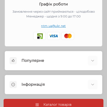
Графік роботи
Замовлення через сайт приймаються - цілодобово
Менеджер - щодня з 9:00 до 17:00
ntm.ua@ukr.net
Популярне
Змішувачі
Опалення
Інформація
Запірна арматура
Труби та фітинги
Політика безпеки
Насосне обладнання
Інформація про доставку
Каталог товарів