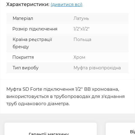
Характеристики:
(дивитися всі)
Матеріал
Латунь
Розмір підключення
1/2"x1/2"
Країна реєстрації
Польща
бренду
Покриття
Хром
Тип виробу
Муфта рівнопрохідна
Муфта SD Forte підключення 1/2" ВВ хромована,
використовується в трубопроводах для з'єднання
труб однакового діаметра.
Ві
Гарантії магазину