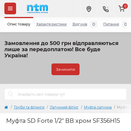
0
0
0
Опис товару
Характеристики
Відгуків
Питання
Замовлення до 500 грн відправляються
лише за передоплатою!
Все буде
Україна!
Зачинити
Труби та фітинги
Латунний фітінг
Муфта латунна
Муфта S
Муфта SD Forte 1/2" ВВ хром SF356H15