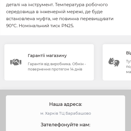
деталі на інструмент. Температура робочого
середовища в інженерній мережі, де буде
встановлена муфта, не повинна перевищувати
90°C. Номінальний тиск PN25.
Ві
Гарантії магазину
Ту
Гарантія від виробника. Обмін -
по
повернення протягом 14 днів
ма
Наша адреса:
м. Харків ТЦ Барабашово
Зателефонуйте нам: