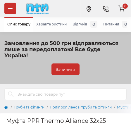
0
0
0
Опис товару
Характеристики
Відгуків
Питання
Замовлення до 500 грн відправляються
лише за передоплатою!
Все буде
Україна!
Зачинити
Труби та фітинги
Поліпропіленові труби та фітинги
Муфти 
Муфта PPR Thermo Alliance 32х25