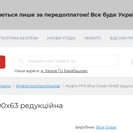
яються лише за передоплатою!
Все буде Украї
ПОЛІТИКА БЕЗПЕКИ
УМОВИ УГОДИ
ГАРАНТІЇ
ВІДГУКИ П
Наша адреса:
м. Харків ТЦ Барабашово
ітинги
Муфти поліпропіленові
Муфта PPR Blue Ocean 90х63 редукц
90х63 редукційна
Виробник:
Blue Ocean