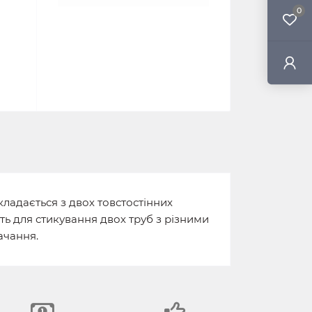
0
ладається з двох товстостінних
ить для стикування двох труб з різними
ачання.