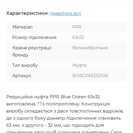
Характеристики:
(дивитися всі)
Матеріал
PPR
Розмір підключення
63x32
Країна реєстрації
Великобританія
бренду
Тип виробу
Муфта
Артикул
BORCXX6332XXX
Редукційна муфта PPR Blue Ocean 63х32
виготовлена ??з поліпропілену. Конструкція
виробу складається з двох товстостінних відрізків,
де з одного боку діаметр підключення становить
63 мм, з другого - 32 мм, що підходить для
стикування двох труб з різними діаметрами. Своє