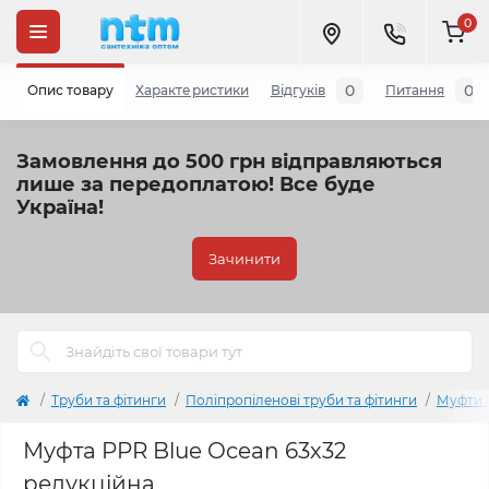
0
0
0
Опис товару
Характеристики
Відгуків
Питання
Замовлення до 500 грн відправляються
лише за передоплатою!
Все буде
Україна!
Зачинити
Труби та фітинги
Поліпропіленові труби та фітинги
Муфти 
Муфта PPR Blue Ocean 63х32
редукційна