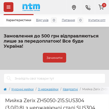
0
0
0
Характеристики
Відгуків
Питання
Купити опто
Замовлення до 500 грн відправляються
лише за передоплатою!
Все буде
Україна!
Зачинити
Кухонні мийки
З нержавійки
Квадратні
Мийка Zerix ZH505
Мийка Zerix ZH5050-215.SUS304
(3.0/0.8) з нержавіючої сталі SUS304