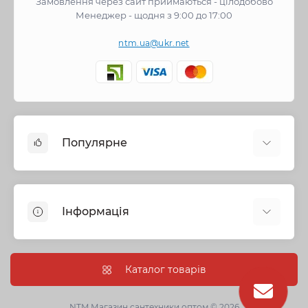
Замовлення через сайт приймаються - цілодобово
Менеджер - щодня з 9:00 до 17:00
ntm.ua@ukr.net
Популярне
Змішувачі
Опалення
Інформація
Запірна арматура
Труби та фітинги
Політика безпеки
Насосне обладнання
Інформація про доставку
Каталог товарів
Каналізація
Про нас
Душові кабіни, бокси та ванни
Умови угоди
NTM Магазин сантехники оптом © 2026