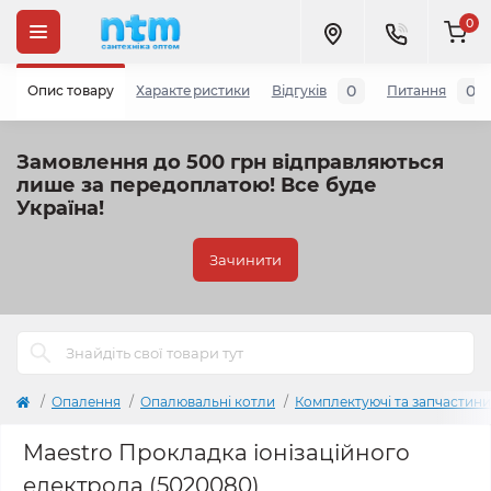
0
0
0
Опис товару
Характеристики
Відгуків
Питання
Замовлення до 500 грн відправляються
лише за передоплатою!
Все буде
Україна!
Зачинити
Опалення
Опалювальні котли
Комплектуючі та запчастини
Maestro Прокладка іонізаційного
електрода (5020080)