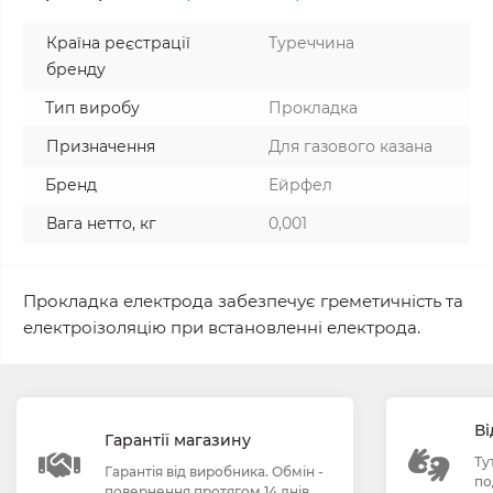
Країна реєстрації
Туреччина
бренду
Тип виробу
Прокладка
Призначення
Для газового казана
Бренд
Ейрфел
Вага нетто, кг
0,001
Прокладка електрода забезпечує греметичність та
електроізоляцію при встановленні електрода.
Ві
Гарантії магазину
Ту
Гарантія від виробника. Обмін -
по
повернення протягом 14 днів